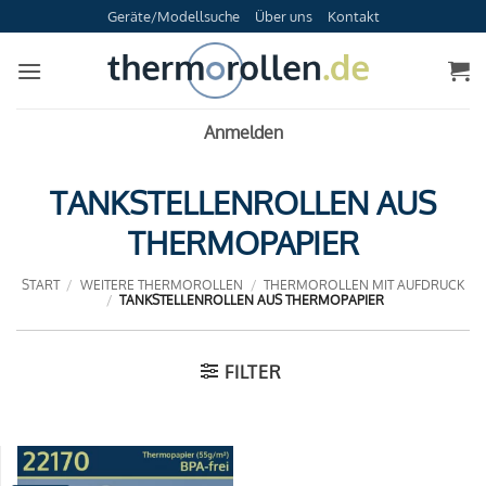
Zum
Geräte/Modellsuche
Über uns
Kontakt
Inhalt
springen
Anmelden
TANKSTELLENROLLEN AUS
THERMOPAPIER
START
/
WEITERE THERMOROLLEN
/
THERMOROLLEN MIT AUFDRUCK
/
TANKSTELLENROLLEN AUS THERMOPAPIER
FILTER