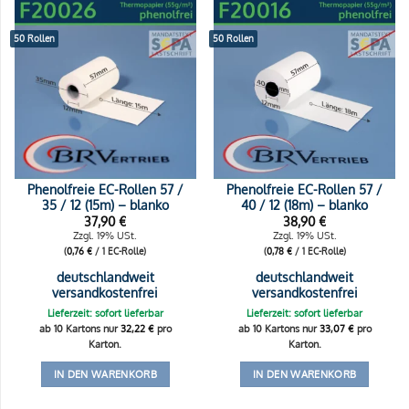
50 Rollen
50 Rollen
Phenolfreie EC-Rollen 57 /
Phenolfreie EC-Rollen 57 /
35 / 12 (15m) – blanko
40 / 12 (18m) – blanko
37,90
€
38,90
€
Zzgl. 19% USt.
Zzgl. 19% USt.
(
0,76
€
/ 1 EC-Rolle)
(
0,78
€
/ 1 EC-Rolle)
deutschlandweit
deutschlandweit
versandkostenfrei
versandkostenfrei
Lieferzeit: sofort lieferbar
Lieferzeit: sofort lieferbar
ab 10 Kartons nur
32,22
€
pro
ab 10 Kartons nur
33,07
€
pro
Karton.
Karton.
IN DEN WARENKORB
IN DEN WARENKORB