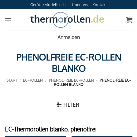
Zum
Geräte/Modellsuche
Über uns
Kontakt
Inhalt
springen
Anmelden
PHENOLFREIE EC-ROLLEN
BLANKO
START
/
EC-ROLLEN
/
PHENOLFREIE EC-ROLLEN
/
PHENOLFREIE EC-
ROLLEN BLANKO
FILTER
EC-Thermorollen blanko, phenolfrei