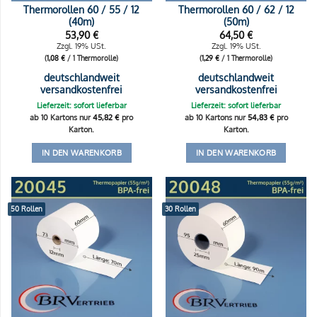
Thermorollen 60 / 55 / 12
Thermorollen 60 / 62 / 12
(40m)
(50m)
53,90
€
64,50
€
Zzgl. 19% USt.
Zzgl. 19% USt.
(
1,08
€
/ 1 Thermorolle)
(
1,29
€
/ 1 Thermorolle)
deutschlandweit
deutschlandweit
versandkostenfrei
versandkostenfrei
Lieferzeit: sofort lieferbar
Lieferzeit: sofort lieferbar
ab 10 Kartons nur
45,82
€
pro
ab 10 Kartons nur
54,83
€
pro
Karton.
Karton.
IN DEN WARENKORB
IN DEN WARENKORB
50 Rollen
30 Rollen