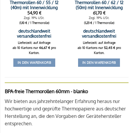
Thermorollen 60 / 55 / 12
Thermorollen 60 / 62 / 12
(40m) mit Innenwicklung
(50m) mit Innenwicklung
54,90
€
61,70
€
Zzgl. 19% USt.
Zzgl. 19% USt.
(
1,10
€
/ 1 Thermorolle)
(
1,23
€
/ 1 Thermorolle)
deutschlandweit
deutschlandweit
versandkostenfrei
versandkostenfrei
Lieferzeit: auf Anfrage
Lieferzeit: auf Anfrage
ab 10 Kartons nur
46,67
€
pro
ab 10 Kartons nur
52,45
€
pro
Karton.
Karton.
IN DEN WARENKORB
IN DEN WARENKORB
BPA-freie Thermorollen 60mm - blanko
Wir bieten aus jahrzehntelanger Erfahrung heraus nur
hochwertige und geprüfte Thermopapiere aus deutscher
Herstellung an, die den Vorgaben der Gerätehersteller
entsprechen.