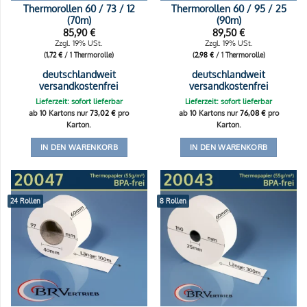
Thermorollen 60 / 73 / 12
Thermorollen 60 / 95 / 25
(70m)
(90m)
85,90
€
89,50
€
Zzgl. 19% USt.
Zzgl. 19% USt.
(
1,72
€
/ 1 Thermorolle)
(
2,98
€
/ 1 Thermorolle)
deutschlandweit
deutschlandweit
versandkostenfrei
versandkostenfrei
Lieferzeit: sofort lieferbar
Lieferzeit: sofort lieferbar
ab 10 Kartons nur
73,02
€
pro
ab 10 Kartons nur
76,08
€
pro
Karton.
Karton.
IN DEN WARENKORB
IN DEN WARENKORB
24 Rollen
8 Rollen