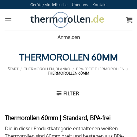
Zum
Geräte/Modellsuche
Über uns
Kontakt
Inhalt
springen
Anmelden
THERMOROLLEN 60MM
START
/
THERMOROLLEN, BLANKO
/
BPA-FREIE THERMOROLLEN
/
THERMOROLLEN 60MM
FILTER
Thermorollen 60mm | Standard, BPA-frei
Die in dieser Produktkategorie enthaltenen weißen
Thermorollen sind 60mm breit und bestehen aus BPA-