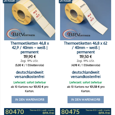
24 Rollen
24 Rollen
Thermoetiketten 46,8 x
Thermoetiketten 46,8 x 62
42,9 / 40mm – weiß |
/ 40mm – weiß |
permanent
permanent
119,90
€
119,50
€
Zzgl. 19% USt.
Zzgl. 19% USt.
(
5,00
€
/ 1 Etikettenrolle)
(
4,98
€
/ 1 Etikettenrolle)
deutschlandweit
deutschlandweit
versandkostenfrei
versandkostenfrei
Lieferzeit: sofort lieferbar
Lieferzeit: sofort lieferbar
ab 10 Kartons nur
101,92
€
pro
ab 10 Kartons nur
101,58
€
pro
Karton.
Karton.
IN DEN WARENKORB
IN DEN WARENKORB