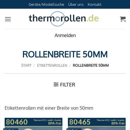
Zum
Geräte/Modellsuche
Über uns
Kontakt
Inhalt
springen
Anmelden
ROLLENBREITE 50MM
START
/
ETIKETTENROLLEN
/
ROLLENBREITE 50MM
FILTER
Etikettenrollen mit einer Breite von 50mm