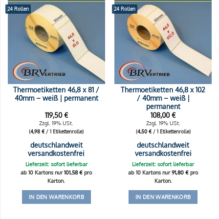
24 Rollen
24 Rollen
Thermoetiketten 46,8 x 81 /
Thermoetiketten 46,8 x 102
40mm – weiß | permanent
/ 40mm – weiß |
permanent
119,50
€
108,00
€
Zzgl. 19% USt.
Zzgl. 19% USt.
(
4,98
€
/ 1 Etikettenrolle)
(
4,50
€
/ 1 Etikettenrolle)
deutschlandweit
deutschlandweit
versandkostenfrei
versandkostenfrei
Lieferzeit: sofort lieferbar
Lieferzeit: sofort lieferbar
ab 10 Kartons nur
101,58
€
pro
ab 10 Kartons nur
91,80
€
pro
Karton.
Karton.
IN DEN WARENKORB
IN DEN WARENKORB