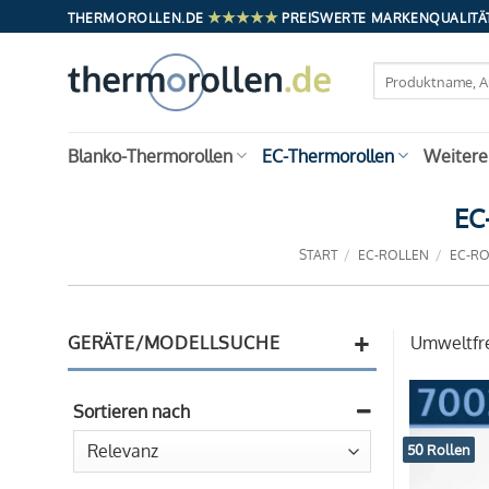
Zum
★★★★★
THERMOROLLEN.DE
PREISWERTE MARKENQUALITÄT
Inhalt
springen
Suchen
nach:
Blanko-Thermorollen
EC-Thermorollen
Weitere
EC
START
/
EC-ROLLEN
/
EC-RO
+
GERÄTE/MODELLSUCHE
Umweltfre
Sortieren nach
Sort Products
50 Rollen