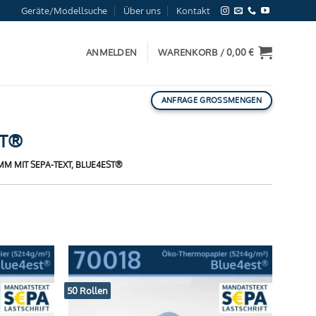
Geräte/Modellsuche
Über uns
Kontakt
ANMELDEN
WARENKORB /
0,00
€
ANFRAGE GROSSMENGEN
ST®
M MIT SEPA-TEXT, BLUE4EST®
50 Rollen