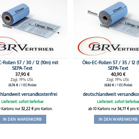
-Rollen 57 / 30 / 12 (10m) mit
Öko-EC-Rollen 57 / 35 / 12 (
SEPA-Text
SEPA-Text
37,90
€
40,90
€
Zzgl. 19% USt.
Zzgl. 19% USt.
(
0,76
€
/ 1 EC-Rolle)
(
0,82
€
/ 1 EC-Rolle)
hlandweit versandkostenfrei
deutschlandweit versandkos
Lieferzeit: sofort lieferbar
Lieferzeit: sofort lieferba
0 Kartons nur
32,22
€
pro Karton.
ab 10 Kartons nur
34,77
€
pro K
IN DEN WARENKORB
IN DEN WARENKORB