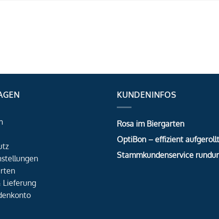
AGEN
KUNDENINFOS
m
Rosa im Biergarten
OptiBon – effizient aufgerollt
utz
Stammkundenservice rundu
nstellungen
rten
 Lieferung
denkonto