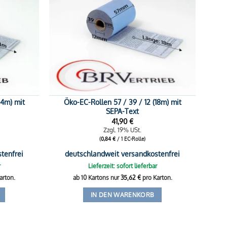
14m) mit
Öko-EC-Rollen 57 / 39 / 12 (18m) mit
SEPA-Text
41,90
€
Zzgl. 19% USt.
(
0,84
€
/ 1 EC-Rolle)
tenfrei
deutschlandweit versandkostenfrei
r
Lieferzeit: sofort lieferbar
arton.
ab 10 Kartons nur
35,62
€
pro Karton.
IN DEN WARENKORB