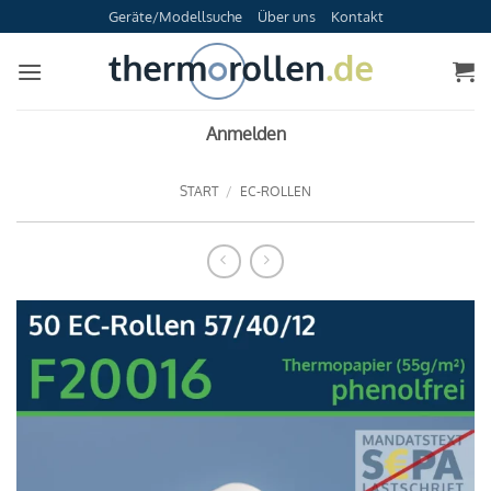
Zum
Geräte/Modellsuche
Über uns
Kontakt
Inhalt
springen
Anmelden
START
/
EC-ROLLEN