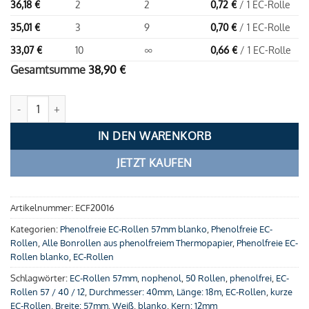
36,18
€
2
2
0,72
€
/ 1 EC-Rolle
35,01
€
3
9
0,70
€
/ 1 EC-Rolle
33,07
€
10
∞
0,66
€
/ 1 EC-Rolle
Gesamtsumme
38,90
€
Phenolfreie EC-Rollen 57 / 40 / 12 (18m) - blanko Menge
IN DEN WARENKORB
JETZT KAUFEN
Artikelnummer:
ECF20016
Kategorien:
Phenolfreie EC-Rollen 57mm blanko
,
Phenolfreie EC-
Rollen
,
Alle Bonrollen aus phenolfreiem Thermopapier
,
Phenolfreie EC-
Rollen blanko
,
EC-Rollen
Schlagwörter:
EC-Rollen 57mm
,
nophenol
,
50 Rollen
,
phenolfrei
,
EC-
Rollen 57 / 40 / 12
,
Durchmesser: 40mm
,
Länge: 18m
,
EC-Rollen
,
kurze
EC-Rollen
,
Breite: 57mm
,
Weiß
,
blanko
,
Kern: 12mm