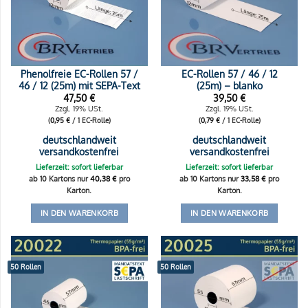
Phenolfreie EC-Rollen 57 /
EC-Rollen 57 / 46 / 12
46 / 12 (25m) mit SEPA-Text
(25m) – blanko
47,50
€
39,50
€
Zzgl. 19% USt.
Zzgl. 19% USt.
(
0,95
€
/ 1 EC-Rolle)
(
0,79
€
/ 1 EC-Rolle)
deutschlandweit
deutschlandweit
versandkostenfrei
versandkostenfrei
Lieferzeit: sofort lieferbar
Lieferzeit: sofort lieferbar
ab 10 Kartons nur
40,38
€
pro
ab 10 Kartons nur
33,58
€
pro
Karton.
Karton.
IN DEN WARENKORB
IN DEN WARENKORB
50 Rollen
50 Rollen