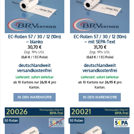
EC-Rollen 57 / 30 / 12 (10m)
EC-Rollen 57 / 30 / 12 (10m)
– blanko
– mit SEPA-Text
30,70
€
31,70
€
Zzgl. 19% USt.
Zzgl. 19% USt.
(
0,61
€
/ 1 EC-Rolle)
(
0,63
€
/ 1 EC-Rolle)
deutschlandweit
deutschlandweit
versandkostenfrei
versandkostenfrei
Lieferzeit: sofort lieferbar
Lieferzeit: sofort lieferbar
ab 10 Kartons nur
26,10
€
pro
ab 10 Kartons nur
26,95
€
pro
Karton.
Karton.
IN DEN WARENKORB
IN DEN WARENKORB
50 Rollen
50 Rollen