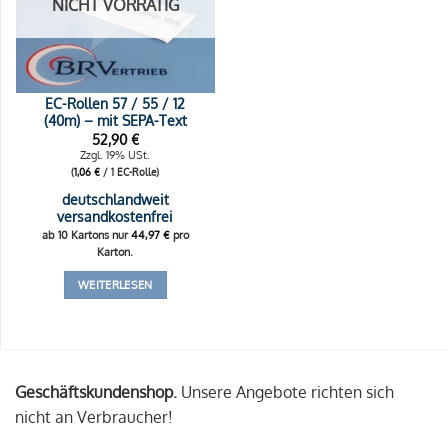
NICHT VORRÄTIG
EC-Rollen 57 / 55 / 12
(40m) – mit SEPA-Text
52,90
€
Zzgl. 19% USt.
(
1,06
€
/ 1 EC-Rolle)
deutschlandweit
versandkostenfrei
ab 10 Kartons nur
44,97
€
pro
Karton.
WEITERLESEN
Geschäftskundenshop.
Unsere Angebote richten sich
nicht an Verbraucher!