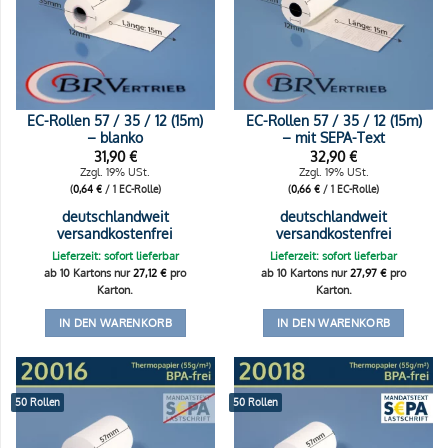
EC-Rollen 57 / 35 / 12 (15m)
EC-Rollen 57 / 35 / 12 (15m)
– blanko
– mit SEPA-Text
31,90
€
32,90
€
Zzgl. 19% USt.
Zzgl. 19% USt.
(
0,64
€
/ 1 EC-Rolle)
(
0,66
€
/ 1 EC-Rolle)
deutschlandweit
deutschlandweit
versandkostenfrei
versandkostenfrei
Lieferzeit: sofort lieferbar
Lieferzeit: sofort lieferbar
ab 10 Kartons nur
27,12
€
pro
ab 10 Kartons nur
27,97
€
pro
Karton.
Karton.
IN DEN WARENKORB
IN DEN WARENKORB
50 Rollen
50 Rollen