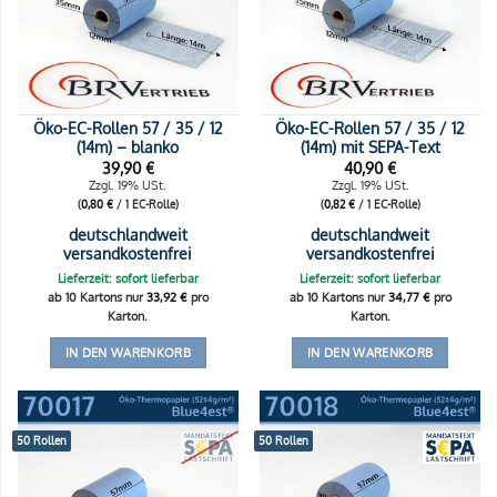
Öko-EC-Rollen 57 / 35 / 12
Öko-EC-Rollen 57 / 35 / 12
(14m) – blanko
(14m) mit SEPA-Text
39,90
€
40,90
€
Zzgl. 19% USt.
Zzgl. 19% USt.
(
0,80
€
/ 1 EC-Rolle)
(
0,82
€
/ 1 EC-Rolle)
deutschlandweit
deutschlandweit
versandkostenfrei
versandkostenfrei
Lieferzeit: sofort lieferbar
Lieferzeit: sofort lieferbar
ab 10 Kartons nur
33,92
€
pro
ab 10 Kartons nur
34,77
€
pro
Karton.
Karton.
IN DEN WARENKORB
IN DEN WARENKORB
50 Rollen
50 Rollen