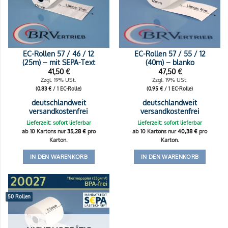
EC-Rollen 57 / 46 / 12
EC-Rollen 57 / 55 / 12
(25m) – mit SEPA-Text
(40m) – blanko
41,50
€
47,50
€
Zzgl. 19% USt.
Zzgl. 19% USt.
(
0,83
€
/ 1 EC-Rolle)
(
0,95
€
/ 1 EC-Rolle)
deutschlandweit
deutschlandweit
versandkostenfrei
versandkostenfrei
Lieferzeit: sofort lieferbar
Lieferzeit: sofort lieferbar
ab 10 Kartons nur
35,28
€
pro
ab 10 Kartons nur
40,38
€
pro
Karton.
Karton.
IN DEN WARENKORB
IN DEN WARENKORB
50 Rollen