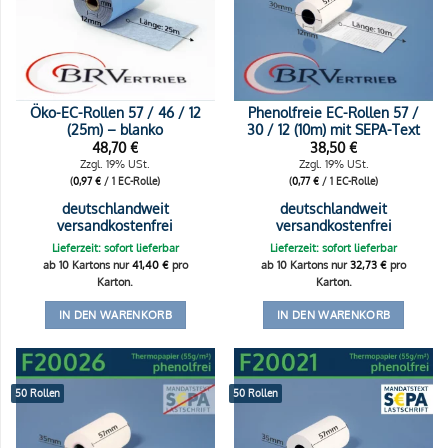
Öko-EC-Rollen 57 / 46 / 12
Phenolfreie EC-Rollen 57 /
(25m) – blanko
30 / 12 (10m) mit SEPA-Text
48,70
€
38,50
€
Zzgl. 19% USt.
Zzgl. 19% USt.
(
0,97
€
/ 1 EC-Rolle)
(
0,77
€
/ 1 EC-Rolle)
deutschlandweit
deutschlandweit
versandkostenfrei
versandkostenfrei
Lieferzeit: sofort lieferbar
Lieferzeit: sofort lieferbar
ab 10 Kartons nur
41,40
€
pro
ab 10 Kartons nur
32,73
€
pro
Karton.
Karton.
IN DEN WARENKORB
IN DEN WARENKORB
50 Rollen
50 Rollen