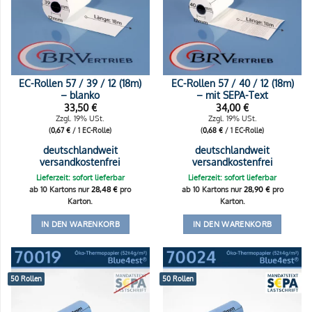
EC-Rollen 57 / 39 / 12 (18m)
EC-Rollen 57 / 40 / 12 (18m)
– blanko
– mit SEPA-Text
33,50
€
34,00
€
Zzgl. 19% USt.
Zzgl. 19% USt.
(
0,67
€
/ 1 EC-Rolle)
(
0,68
€
/ 1 EC-Rolle)
deutschlandweit
deutschlandweit
versandkostenfrei
versandkostenfrei
Lieferzeit: sofort lieferbar
Lieferzeit: sofort lieferbar
ab 10 Kartons nur
28,48
€
pro
ab 10 Kartons nur
28,90
€
pro
Karton.
Karton.
IN DEN WARENKORB
IN DEN WARENKORB
50 Rollen
50 Rollen