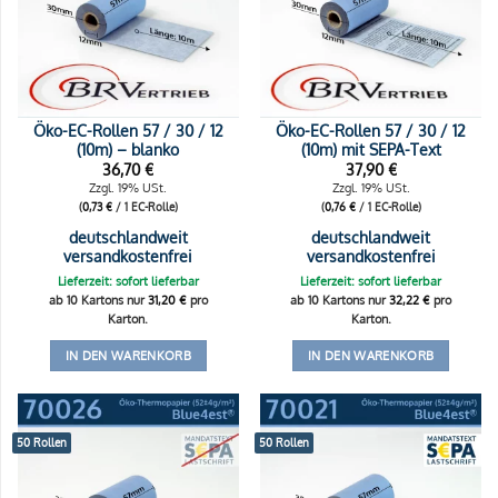
Öko-EC-Rollen 57 / 30 / 12
Öko-EC-Rollen 57 / 30 / 12
(10m) – blanko
(10m) mit SEPA-Text
36,70
€
37,90
€
Zzgl. 19% USt.
Zzgl. 19% USt.
(
0,73
€
/ 1 EC-Rolle)
(
0,76
€
/ 1 EC-Rolle)
deutschlandweit
deutschlandweit
versandkostenfrei
versandkostenfrei
Lieferzeit: sofort lieferbar
Lieferzeit: sofort lieferbar
ab 10 Kartons nur
31,20
€
pro
ab 10 Kartons nur
32,22
€
pro
Karton.
Karton.
IN DEN WARENKORB
IN DEN WARENKORB
50 Rollen
50 Rollen