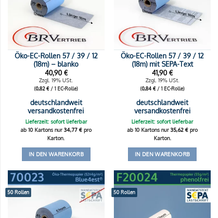
Öko-EC-Rollen 57 / 39 / 12
Öko-EC-Rollen 57 / 39 / 12
(18m) – blanko
(18m) mit SEPA-Text
40,90
€
41,90
€
Zzgl. 19% USt.
Zzgl. 19% USt.
(
0,82
€
/ 1 EC-Rolle)
(
0,84
€
/ 1 EC-Rolle)
deutschlandweit
deutschlandweit
versandkostenfrei
versandkostenfrei
Lieferzeit: sofort lieferbar
Lieferzeit: sofort lieferbar
ab 10 Kartons nur
34,77
€
pro
ab 10 Kartons nur
35,62
€
pro
Karton.
Karton.
IN DEN WARENKORB
IN DEN WARENKORB
50 Rollen
50 Rollen