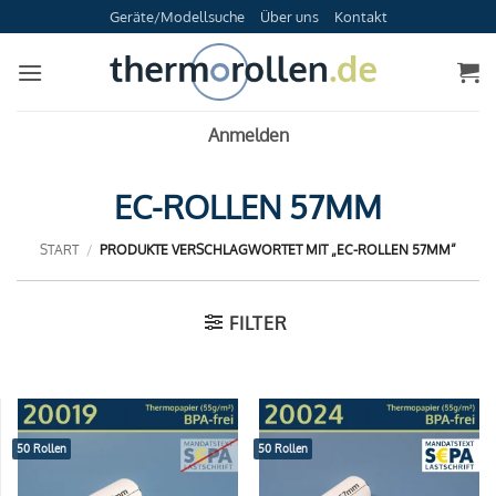
Zum
Geräte/Modellsuche
Über uns
Kontakt
Inhalt
springen
Anmelden
EC-ROLLEN 57MM
START
/
PRODUKTE VERSCHLAGWORTET MIT „EC-ROLLEN 57MM“
FILTER
50 Rollen
50 Rollen