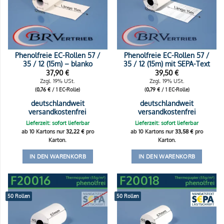
Phenolfreie EC-Rollen 57 /
Phenolfreie EC-Rollen 57 /
35 / 12 (15m) – blanko
35 / 12 (15m) mit SEPA-Text
37,90
€
39,50
€
Zzgl. 19% USt.
Zzgl. 19% USt.
(
0,76
€
/ 1 EC-Rolle)
(
0,79
€
/ 1 EC-Rolle)
deutschlandweit
deutschlandweit
versandkostenfrei
versandkostenfrei
Lieferzeit: sofort lieferbar
Lieferzeit: sofort lieferbar
ab 10 Kartons nur
32,22
€
pro
ab 10 Kartons nur
33,58
€
pro
Karton.
Karton.
IN DEN WARENKORB
IN DEN WARENKORB
50 Rollen
50 Rollen