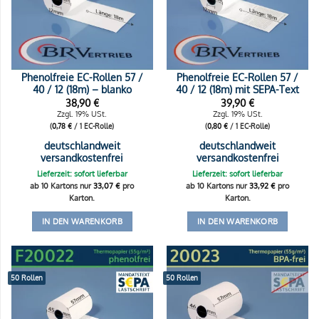
Phenolfreie EC-Rollen 57 /
Phenolfreie EC-Rollen 57 /
40 / 12 (18m) – blanko
40 / 12 (18m) mit SEPA-Text
38,90
€
39,90
€
Zzgl. 19% USt.
Zzgl. 19% USt.
(
0,78
€
/ 1 EC-Rolle)
(
0,80
€
/ 1 EC-Rolle)
deutschlandweit
deutschlandweit
versandkostenfrei
versandkostenfrei
Lieferzeit: sofort lieferbar
Lieferzeit: sofort lieferbar
ab 10 Kartons nur
33,07
€
pro
ab 10 Kartons nur
33,92
€
pro
Karton.
Karton.
IN DEN WARENKORB
IN DEN WARENKORB
50 Rollen
50 Rollen