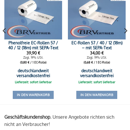
Phenolfreie EC-Rollen 57 /
EC-Rollen 57 / 40 / 12 (18m)
40 / 12 (18m) mit SEPA-Text
– mit SEPA-Text
39,90
€
34,00
€
Zzgl. 19% USt.
Zzgl. 19% USt.
(
0,80
€
/ 1 EC-Rolle)
(
0,68
€
/ 1 EC-Rolle)
deutschlandweit
deutschlandweit
versandkostenfrei
versandkostenfrei
Lieferzeit: sofort lieferbar
Lieferzeit: sofort lieferbar
IN DEN WARENKORB
IN DEN WARENKORB
Geschäftskundenshop.
Unsere Angebote richten sich
nicht an Verbraucher!