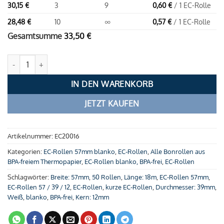
30,15
€
3
9
0,60
€
/ 1 EC-Rolle
28,48
€
10
∞
0,57
€
/ 1 EC-Rolle
Gesamtsumme
33,50
€
EC-Rollen 57 / 39 / 12 (18m) - blanko Menge
IN DEN WARENKORB
JETZT KAUFEN
Artikelnummer:
EC20016
Kategorien:
EC-Rollen 57mm blanko
,
EC-Rollen
,
Alle Bonrollen aus
BPA-freiem Thermopapier
,
EC-Rollen blanko, BPA-frei
,
EC-Rollen
Schlagwörter:
Breite: 57mm
,
50 Rollen
,
Länge: 18m
,
EC-Rollen 57mm
,
EC-Rollen 57 / 39 / 12
,
EC-Rollen
,
kurze EC-Rollen
,
Durchmesser: 39mm
,
Weiß
,
blanko
,
BPA-frei
,
Kern: 12mm