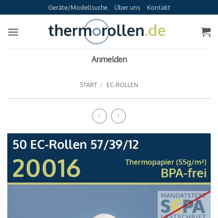
Zum
Geräte/Modellsuche
Über uns
Kontakt
Inhalt
springen
Anmelden
START
/
EC-ROLLEN