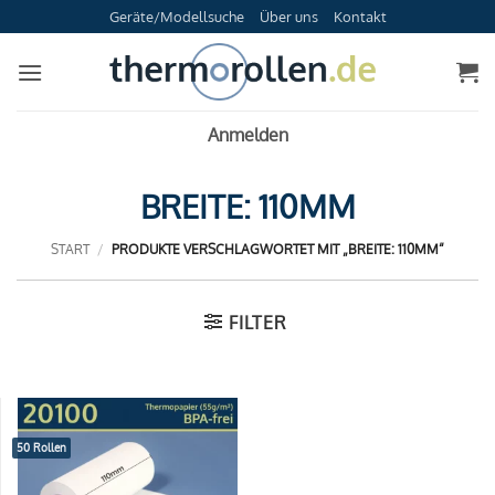
Zum
Geräte/Modellsuche
Über uns
Kontakt
Inhalt
springen
Anmelden
BREITE: 110MM
START
/
PRODUKTE VERSCHLAGWORTET MIT „BREITE: 110MM“
FILTER
50 Rollen