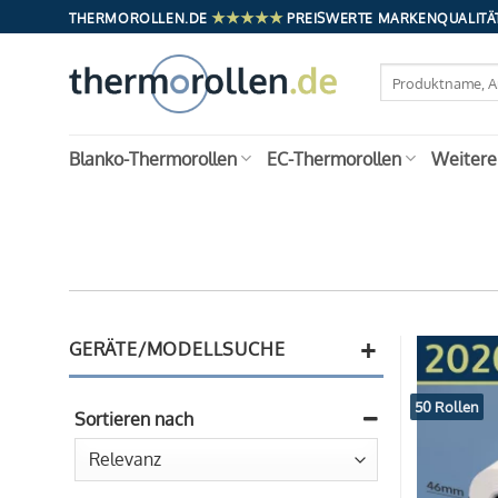
Zum
★★★★★
THERMOROLLEN.DE
PREISWERTE MARKENQUALITÄT
Inhalt
springen
Suchen
nach:
Blanko-Thermorollen
EC-Thermorollen
Weitere
+
GERÄTE/MODELLSUCHE
50 Rollen
Sortieren nach
Sort Products