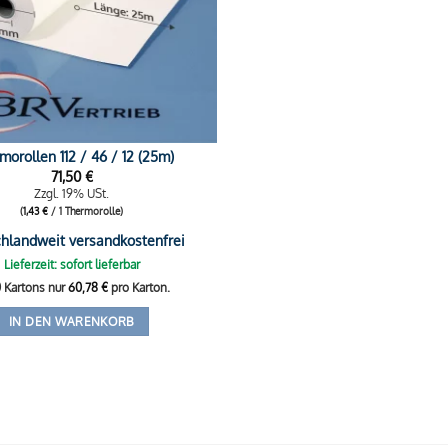
morollen 112 / 46 / 12 (25m)
71,50
€
Zzgl. 19% USt.
(
1,43
€
/ 1 Thermorolle)
hlandweit versandkostenfrei
Lieferzeit: sofort lieferbar
0 Kartons nur
60,78
€
pro Karton.
IN DEN WARENKORB