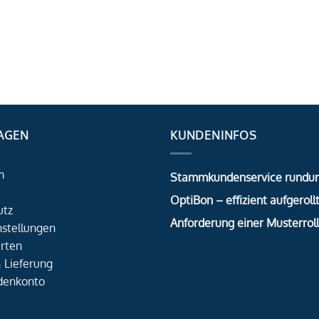
AGEN
KUNDENINFOS
m
Stammkundenservice rundu
OptiBon – effizient aufgerollt
utz
Anforderung einer Musterrol
nstellungen
rten
 Lieferung
denkonto