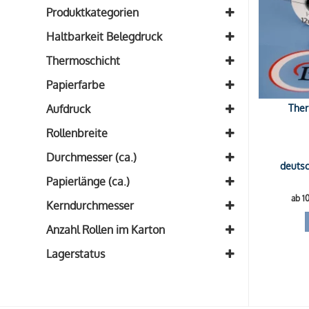
Produktkategorien
Alle Bonrollen aus BPA-freiem
Haltbarkeit Belegdruck
Thermopapier
(1)
ca. 8 Jahre
(1)
Thermoschicht
Außenseite
(1)
Papierfarbe
Weiß
(1)
Ther
Aufdruck
blanko
(1)
Rollenbreite
Breite: 112mm
(1)
Durchmesser (ca.)
deutsc
Durchmesser: 46mm
(1)
Papierlänge (ca.)
ab 1
Länge: 25m
(1)
Kerndurchmesser
Kern: 12mm
(1)
Anzahl Rollen im Karton
50 Rollen
(1)
Lagerstatus
Auf Lager
Auf Nachfrage
Ausverkauft