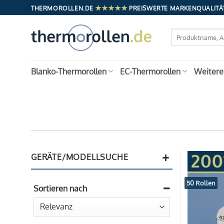
Zum
★★★★★
THERMOROLLEN.DE
PREISWERTE MARKENQUALITÄT
Inhalt
springen
Suchen
nach:
Blanko-Thermorollen
EC-Thermorollen
Weitere
+
GERÄTE/MODELLSUCHE
50 Rollen
Sortieren nach
Sort Products