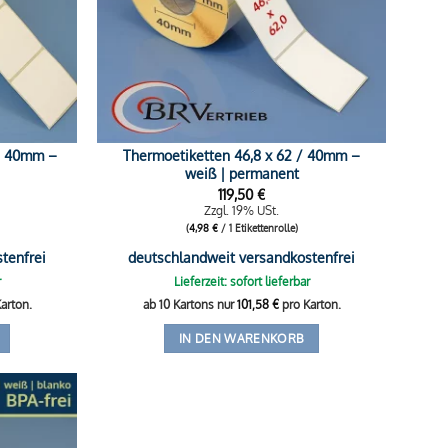
 / 40mm –
Thermoetiketten 46,8 x 62 / 40mm –
weiß | permanent
119,50
€
Zzgl. 19% USt.
(
4,98
€
/ 1 Etikettenrolle)
tenfrei
deutschlandweit versandkostenfrei
r
Lieferzeit: sofort lieferbar
arton.
ab 10 Kartons nur
101,58
€
pro Karton.
IN DEN WARENKORB