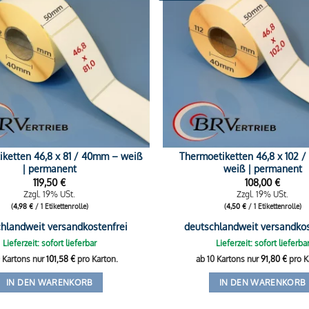
ketten 46,8 x 81 / 40mm – weiß
Thermoetiketten 46,8 x 102 
| permanent
weiß | permanent
119,50
€
108,00
€
Zzgl. 19% USt.
Zzgl. 19% USt.
(
4,98
€
/ 1 Etikettenrolle)
(
4,50
€
/ 1 Etikettenrolle)
hlandweit versandkostenfrei
deutschlandweit versandkos
Lieferzeit: sofort lieferbar
Lieferzeit: sofort lieferba
0 Kartons nur
101,58
€
pro Karton.
ab 10 Kartons nur
91,80
€
pro K
IN DEN WARENKORB
IN DEN WARENKORB