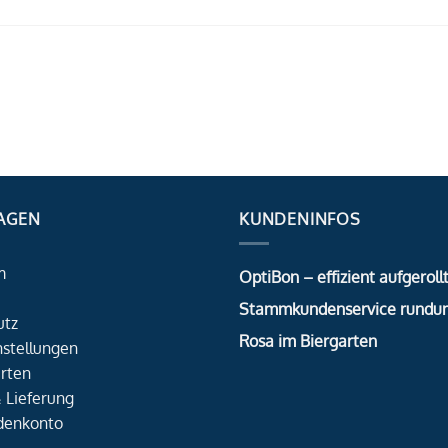
AGEN
KUNDENINFOS
m
OptiBon – effizient aufgerollt
Stammkundenservice rundu
utz
Rosa im Biergarten
nstellungen
rten
 Lieferung
denkonto