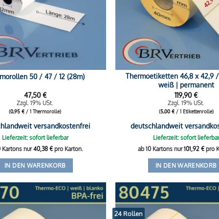
Thermoetiketten 46,8 x 42,9
morollen 50 / 47 / 12 (28m)
weiß | permanent
47,50
€
119,90
€
Zzgl. 19% USt.
Zzgl. 19% USt.
(
0,95
€
/ 1 Thermorolle)
(
5,00
€
/ 1 Etikettenrolle)
hlandweit versandkostenfrei
deutschlandweit versandkos
Lieferzeit: sofort lieferbar
Lieferzeit: sofort lieferba
0 Kartons nur
40,38
€
pro Karton.
ab 10 Kartons nur
101,92
€
pro K
IN DEN WARENKORB
IN DEN WARENKORB
24 Rollen