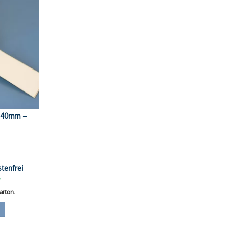
/ 40mm –
tenfrei
r
arton.