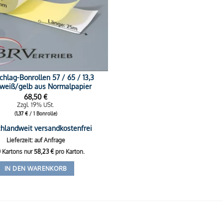
chlag-Bonrollen 57 / 65 / 13,3
 weiß/gelb aus Normalpapier
68,50
€
Zzgl. 19% USt.
(
1,37
€
/ 1 Bonrolle)
hlandweit versandkostenfrei
Lieferzeit: auf Anfrage
0 Kartons nur
58,23
€
pro Karton.
IN DEN WARENKORB