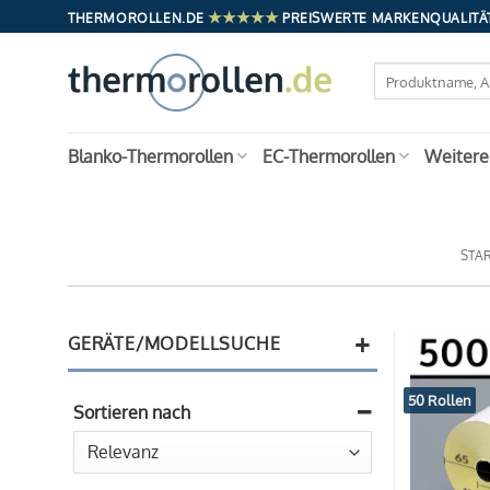
Zum
★★★★★
THERMOROLLEN.DE
PREISWERTE MARKENQUALITÄT
Inhalt
springen
Suchen
nach:
Blanko-Thermorollen
EC-Thermorollen
Weitere
STA
+
GERÄTE/MODELLSUCHE
50 Rollen
Sortieren nach
Sort Products