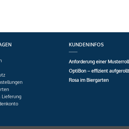
AGEN
KUNDENINFOS
m
Anforderung einer Musterrol
OptiBon – effizient aufgerollt
utz
Rosa im Biergarten
nstellungen
rten
 Lieferung
denkonto