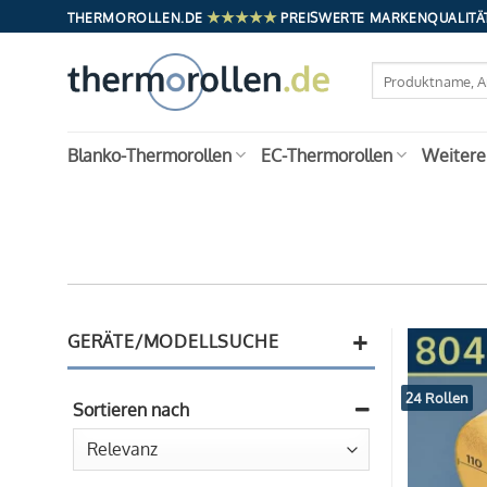
Zum
★★★★★
THERMOROLLEN.DE
PREISWERTE MARKENQUALITÄT
Inhalt
springen
Suchen
nach:
Blanko-Thermorollen
EC-Thermorollen
Weitere
+
GERÄTE/MODELLSUCHE
24 Rollen
Sortieren nach
Sort Products