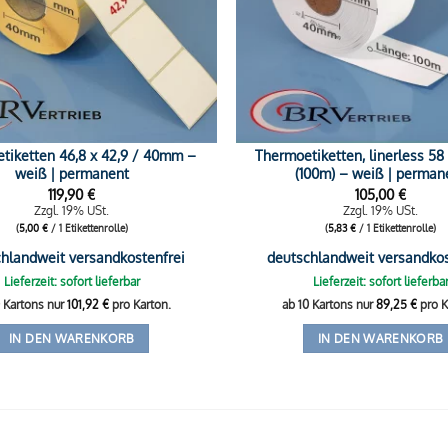
tiketten 46,8 x 42,9 / 40mm –
Thermoetiketten, linerless 58 
weiß | permanent
(100m) – weiß | perman
119,90
€
105,00
€
Zzgl. 19% USt.
Zzgl. 19% USt.
(
5,00
€
/ 1 Etikettenrolle)
(
5,83
€
/ 1 Etikettenrolle)
hlandweit versandkostenfrei
deutschlandweit versandkos
Lieferzeit: sofort lieferbar
Lieferzeit: sofort lieferba
0 Kartons nur
101,92
€
pro Karton.
ab 10 Kartons nur
89,25
€
pro K
IN DEN WARENKORB
IN DEN WARENKORB