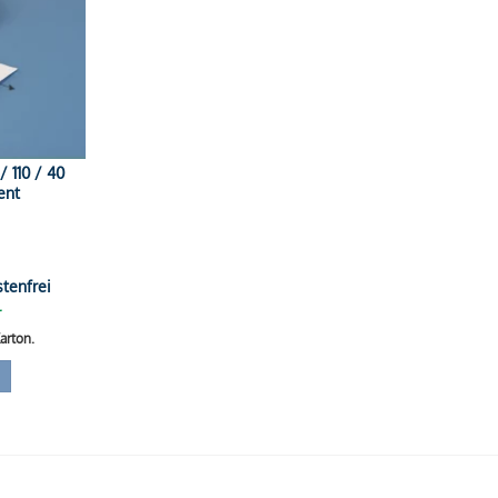
/ 110 / 40
ent
tenfrei
r
arton.