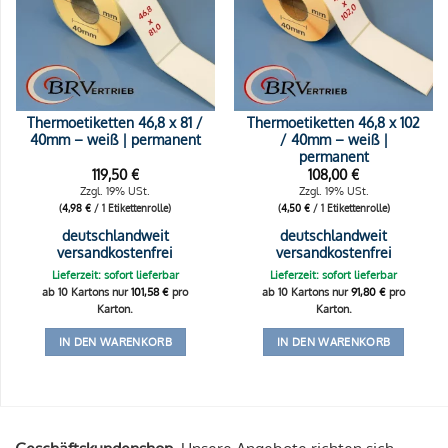
Thermoetiketten 46,8 x 81 /
Thermoetiketten 46,8 x 102
40mm – weiß | permanent
/ 40mm – weiß |
permanent
119,50
€
108,00
€
Zzgl. 19% USt.
Zzgl. 19% USt.
(
4,98
€
/ 1 Etikettenrolle)
(
4,50
€
/ 1 Etikettenrolle)
deutschlandweit
deutschlandweit
versandkostenfrei
versandkostenfrei
Lieferzeit: sofort lieferbar
Lieferzeit: sofort lieferbar
ab 10 Kartons nur
101,58
€
pro
ab 10 Kartons nur
91,80
€
pro
Karton.
Karton.
IN DEN WARENKORB
IN DEN WARENKORB