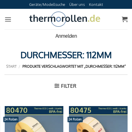
Zum
Geräte/Modellsuche
Über uns
Kontakt
Inhalt
springen
Anmelden
DURCHMESSER: 112MM
START
/
PRODUKTE VERSCHLAGWORTET MIT „DURCHMESSER: 112MM“
FILTER
24 Rollen
24 Rollen