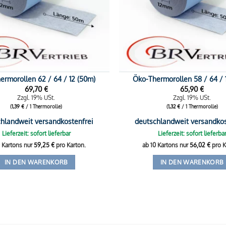
ermorollen 62 / 64 / 12 (50m)
Öko-Thermorollen 58 / 64 / 
69,70
€
65,90
€
Zzgl. 19% USt.
Zzgl. 19% USt.
(
1,39
€
/ 1 Thermorolle)
(
1,32
€
/ 1 Thermorolle)
hlandweit versandkostenfrei
deutschlandweit versandkos
Lieferzeit: sofort lieferbar
Lieferzeit: sofort lieferba
0 Kartons nur
59,25
€
pro Karton.
ab 10 Kartons nur
56,02
€
pro K
IN DEN WARENKORB
IN DEN WARENKORB