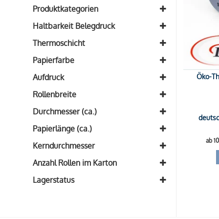
Produktkategorien
Alle Bonrollen aus Öko-Thermopapier
Haltbarkeit Belegdruck
Blue4est®
(2)
mindestens 35 Jahre
(2)
Thermoschicht
Außenseite
(2)
Papierfarbe
Blue4est®
(2)
Öko-Th
Aufdruck
blanko
(2)
Rollenbreite
Breite: 58mm
(1)
Durchmesser (ca.)
deutsc
Breite: 62mm
(1)
Durchmesser: 64mm
(2)
Papierlänge (ca.)
ab 1
Länge: 50m
(2)
Kerndurchmesser
Kern: 12mm
(2)
Anzahl Rollen im Karton
50 Rollen
(2)
Lagerstatus
Auf Lager
Auf Nachfrage
Ausverkauft