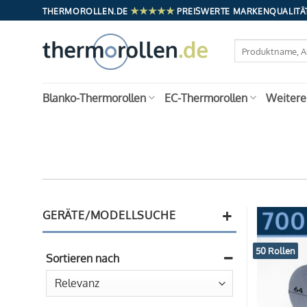
Zum
★★★★★
THERMOROLLEN.DE
PREISWERTE MARKENQUALITÄT
Inhalt
springen
Suchen
nach:
Blanko-Thermorollen
EC-Thermorollen
Weitere
+
GERÄTE/MODELLSUCHE
50 Rollen
Sortieren nach
Sort Products