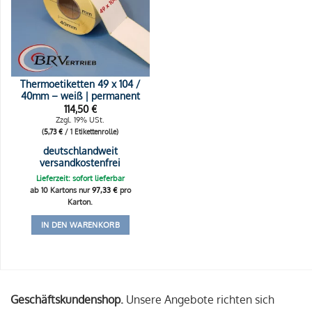
Thermoetiketten 49 x 104 /
40mm – weiß | permanent
114,50
€
Zzgl. 19% USt.
(
5,73
€
/ 1 Etikettenrolle)
deutschlandweit
versandkostenfrei
Lieferzeit: sofort lieferbar
ab 10 Kartons nur
97,33
€
pro
Karton.
IN DEN WARENKORB
Geschäftskundenshop.
Unsere Angebote richten sich