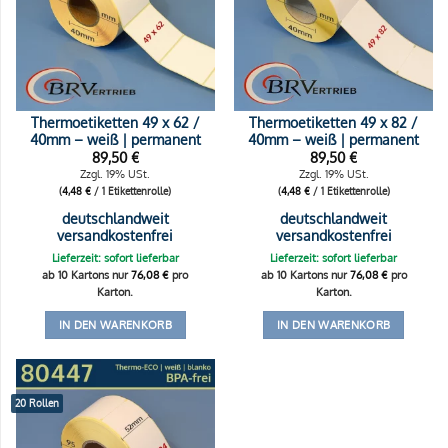
Thermoetiketten 49 x 62 /
Thermoetiketten 49 x 82 /
40mm – weiß | permanent
40mm – weiß | permanent
89,50
€
89,50
€
Zzgl. 19% USt.
Zzgl. 19% USt.
(
4,48
€
/ 1 Etikettenrolle)
(
4,48
€
/ 1 Etikettenrolle)
deutschlandweit
deutschlandweit
versandkostenfrei
versandkostenfrei
Lieferzeit: sofort lieferbar
Lieferzeit: sofort lieferbar
ab 10 Kartons nur
76,08
€
pro
ab 10 Kartons nur
76,08
€
pro
Karton.
Karton.
IN DEN WARENKORB
IN DEN WARENKORB
20 Rollen