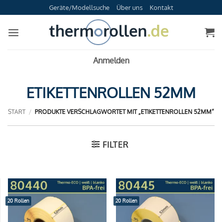
Zum
Geräte/Modellsuche
Über uns
Kontakt
Inhalt
springen
Anmelden
ETIKETTENROLLEN 52MM
START
/
PRODUKTE VERSCHLAGWORTET MIT „ETIKETTENROLLEN 52MM“
FILTER
20 Rollen
20 Rollen