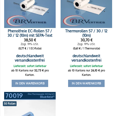
Phenolfreie EC-Rollen 57 /
Thermorollen 57 / 30 / 12
30 / 12 (10m) mit SEPA-Text
(10m)
38,50
€
30,70
€
Zzgl. 19% USt.
Zzgl. 19% USt.
(
0,77
€
/ 1 EC-Rolle)
(
0,61
€
/ 1 Thermorolle)
deutschlandweit
deutschlandweit
versandkostenfrei
versandkostenfrei
Lieferzeit: sofort lieferbar
Lieferzeit: sofort lieferbar
ab 10 Kartons nur
32,73
€
pro
ab 10 Kartons nur
26,10
€
pro
Karton.
Karton.
IN DEN WARENKORB
IN DEN WARENKORB
50 Rollen