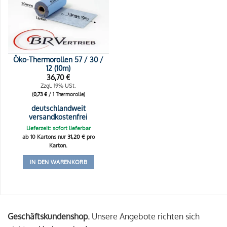
Öko-Thermorollen 57 / 30 /
12 (10m)
36,70
€
Zzgl. 19% USt.
(
0,73
€
/ 1 Thermorolle)
deutschlandweit
versandkostenfrei
Lieferzeit: sofort lieferbar
ab 10 Kartons nur
31,20
€
pro
Karton.
IN DEN WARENKORB
Geschäftskundenshop.
Unsere Angebote richten sich