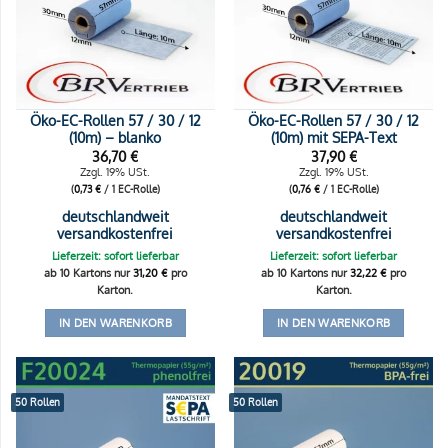
Öko-EC-Rollen 57 / 30 / 12
Öko-EC-Rollen 57 / 30 / 12
(10m) – blanko
(10m) mit SEPA-Text
36,70
€
37,90
€
Zzgl. 19% USt.
Zzgl. 19% USt.
(
0,73
€
/ 1 EC-Rolle)
(
0,76
€
/ 1 EC-Rolle)
deutschlandweit
deutschlandweit
versandkostenfrei
versandkostenfrei
Lieferzeit: sofort lieferbar
Lieferzeit: sofort lieferbar
ab 10 Kartons nur
31,20
€
pro
ab 10 Kartons nur
32,22
€
pro
Karton.
Karton.
IN DEN WARENKORB
IN DEN WARENKORB
50 Rollen
50 Rollen