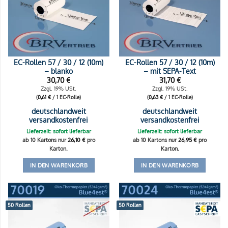
EC-Rollen 57 / 30 / 12 (10m)
EC-Rollen 57 / 30 / 12 (10m)
– blanko
– mit SEPA-Text
30,70
€
31,70
€
Zzgl. 19% USt.
Zzgl. 19% USt.
(
0,61
€
/ 1 EC-Rolle)
(
0,63
€
/ 1 EC-Rolle)
deutschlandweit
deutschlandweit
versandkostenfrei
versandkostenfrei
Lieferzeit: sofort lieferbar
Lieferzeit: sofort lieferbar
ab 10 Kartons nur
26,10
€
pro
ab 10 Kartons nur
26,95
€
pro
Karton.
Karton.
IN DEN WARENKORB
IN DEN WARENKORB
50 Rollen
50 Rollen