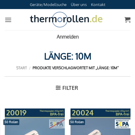
Zum
Geräte/Modellsuche
Über uns
Kontakt
Inhalt
springen
Anmelden
LÄNGE: 10M
START
/
PRODUKTE VERSCHLAGWORTET MIT „LÄNGE: 10M“
FILTER
50 Rollen
50 Rollen