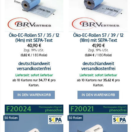
Öko-EC-Rollen 57 / 35 / 12
Öko-EC-Rollen 57 / 39 / 12
(14m) mit SEPA-Text
(18m) mit SEPA-Text
40,90
€
41,90
€
Zzgl. 19% USt.
Zzgl. 19% USt.
(
0,82
€
/ 1 EC-Rolle)
(
0,84
€
/ 1 EC-Rolle)
deutschlandweit
deutschlandweit
versandkostenfrei
versandkostenfrei
Lieferzeit: sofort lieferbar
Lieferzeit: sofort lieferbar
ab 10 Kartons nur
34,77
€
pro
ab 10 Kartons nur
35,62
€
pro
Karton.
Karton.
IN DEN WARENKORB
IN DEN WARENKORB
50 Rollen
50 Rollen