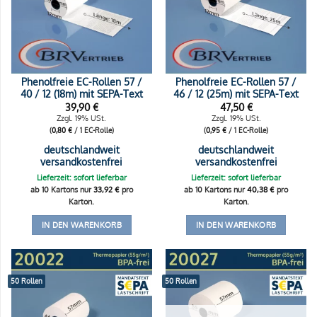
Phenolfreie EC-Rollen 57 /
Phenolfreie EC-Rollen 57 /
40 / 12 (18m) mit SEPA-Text
46 / 12 (25m) mit SEPA-Text
39,90
€
47,50
€
Zzgl. 19% USt.
Zzgl. 19% USt.
(
0,80
€
/ 1 EC-Rolle)
(
0,95
€
/ 1 EC-Rolle)
deutschlandweit
deutschlandweit
versandkostenfrei
versandkostenfrei
Lieferzeit: sofort lieferbar
Lieferzeit: sofort lieferbar
ab 10 Kartons nur
33,92
€
pro
ab 10 Kartons nur
40,38
€
pro
Karton.
Karton.
IN DEN WARENKORB
IN DEN WARENKORB
50 Rollen
50 Rollen