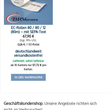
EC-Rollen 80 / 80 / 12
(80m) – mit SEPA-Text
67,90
€
Zzgl. 19% USt.
(
2,26
€
/ 1 EC-Rolle)
deutschlandweit
versandkostenfrei
Lieferzeit: sofort lieferbar
ab 10 Kartons nur
57,72
€
pro
Karton.
IN DEN WARENKORB
Geschäftskundenshop.
Unsere Angebote richten sich
nicht an Verbraucher!