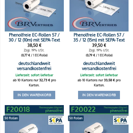
Phenolfreie EC-Rollen 57 /
Phenolfreie EC-Rollen 57 /
30 / 12 (10m) mit SEPA-Text
35 / 12 (15m) mit SEPA-Text
38,50
€
39,50
€
Zzgl. 19% USt.
Zzgl. 19% USt.
(
0,77
€
/ 1 EC-Rolle)
(
0,79
€
/ 1 EC-Rolle)
deutschlandweit
deutschlandweit
versandkostenfrei
versandkostenfrei
Lieferzeit: sofort lieferbar
Lieferzeit: sofort lieferbar
ab 10 Kartons nur
32,73
€
pro
ab 10 Kartons nur
33,58
€
pro
Karton.
Karton.
IN DEN WARENKORB
IN DEN WARENKORB
50 Rollen
50 Rollen