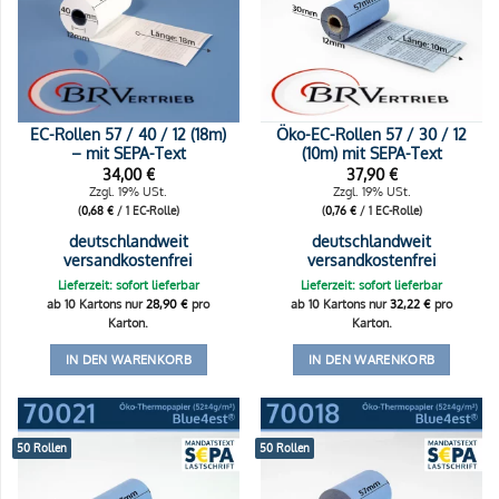
EC-Rollen 57 / 40 / 12 (18m)
Öko-EC-Rollen 57 / 30 / 12
– mit SEPA-Text
(10m) mit SEPA-Text
34,00
€
37,90
€
Zzgl. 19% USt.
Zzgl. 19% USt.
(
0,68
€
/ 1 EC-Rolle)
(
0,76
€
/ 1 EC-Rolle)
deutschlandweit
deutschlandweit
versandkostenfrei
versandkostenfrei
Lieferzeit: sofort lieferbar
Lieferzeit: sofort lieferbar
ab 10 Kartons nur
28,90
€
pro
ab 10 Kartons nur
32,22
€
pro
Karton.
Karton.
IN DEN WARENKORB
IN DEN WARENKORB
50 Rollen
50 Rollen