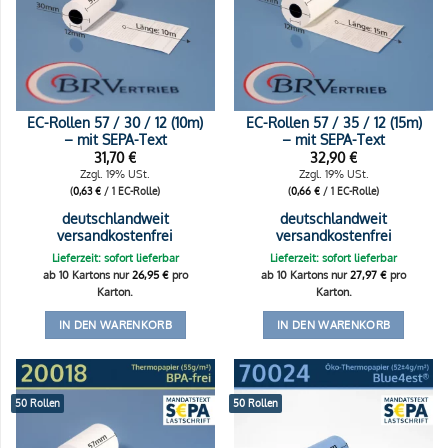
EC-Rollen 57 / 30 / 12 (10m)
EC-Rollen 57 / 35 / 12 (15m)
– mit SEPA-Text
– mit SEPA-Text
31,70
€
32,90
€
Zzgl. 19% USt.
Zzgl. 19% USt.
(
0,63
€
/ 1 EC-Rolle)
(
0,66
€
/ 1 EC-Rolle)
deutschlandweit
deutschlandweit
versandkostenfrei
versandkostenfrei
Lieferzeit: sofort lieferbar
Lieferzeit: sofort lieferbar
ab 10 Kartons nur
26,95
€
pro
ab 10 Kartons nur
27,97
€
pro
Karton.
Karton.
IN DEN WARENKORB
IN DEN WARENKORB
50 Rollen
50 Rollen