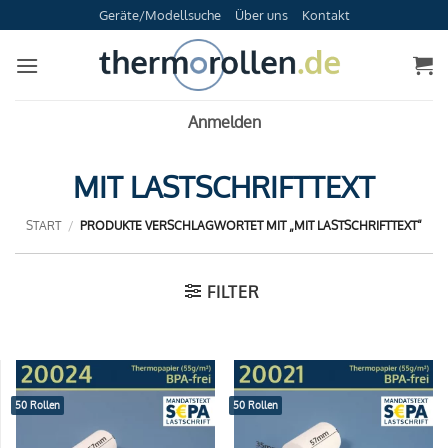
Zum
Geräte/Modellsuche
Über uns
Kontakt
Inhalt
springen
Anmelden
MIT LASTSCHRIFTTEXT
START
/
PRODUKTE VERSCHLAGWORTET MIT „MIT LASTSCHRIFTTEXT“
FILTER
50 Rollen
50 Rollen