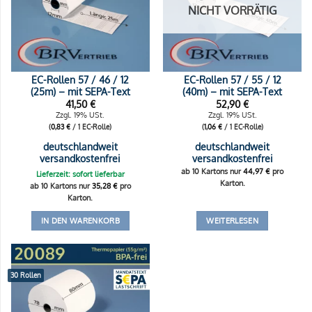
NICHT VORRÄTIG
EC-Rollen 57 / 46 / 12
EC-Rollen 57 / 55 / 12
(25m) – mit SEPA-Text
(40m) – mit SEPA-Text
41,50
€
52,90
€
Zzgl. 19% USt.
Zzgl. 19% USt.
(
0,83
€
/ 1 EC-Rolle)
(
1,06
€
/ 1 EC-Rolle)
deutschlandweit
deutschlandweit
versandkostenfrei
versandkostenfrei
ab 10 Kartons nur
44,97
€
pro
Lieferzeit: sofort lieferbar
Karton.
ab 10 Kartons nur
35,28
€
pro
Karton.
IN DEN WARENKORB
WEITERLESEN
30 Rollen