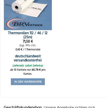
Thermorollen 112 / 46 / 12
(25m)
71,50
€
Zzgl. 19% USt.
(
1,43
€
/ 1 Thermorolle)
deutschlandweit
versandkostenfrei
Lieferzeit: sofort lieferbar
ab 10 Kartons nur
60,78
€
pro
Karton.
IN DEN WARENKORB
Geschäftskundenshop.
Unsere Angebote richten sich