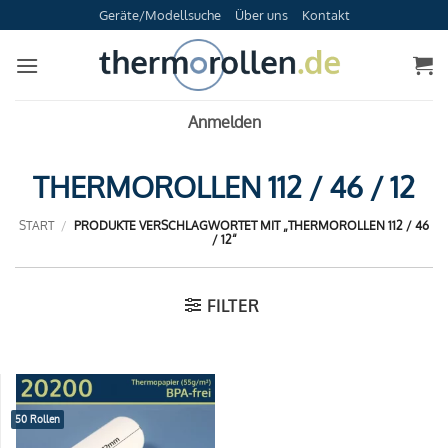
Zum
Geräte/Modellsuche
Über uns
Kontakt
Inhalt
springen
Anmelden
THERMOROLLEN 112 / 46 / 12
START
/
PRODUKTE VERSCHLAGWORTET MIT „THERMOROLLEN 112 / 46
/ 12“
FILTER
50 Rollen