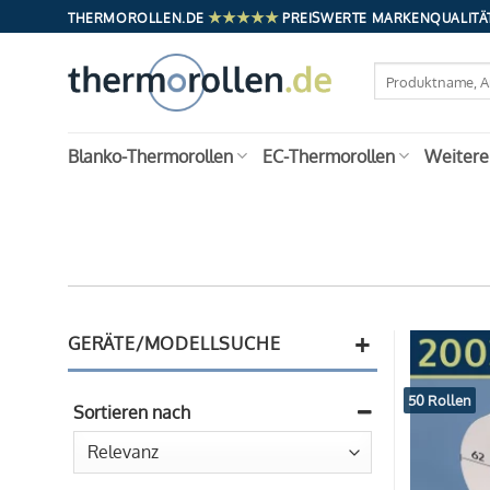
Zum
★★★★★
THERMOROLLEN.DE
PREISWERTE MARKENQUALITÄT
Inhalt
springen
Suchen
nach:
Blanko-Thermorollen
EC-Thermorollen
Weitere
+
GERÄTE/MODELLSUCHE
50 Rollen
Sortieren nach
Sort Products