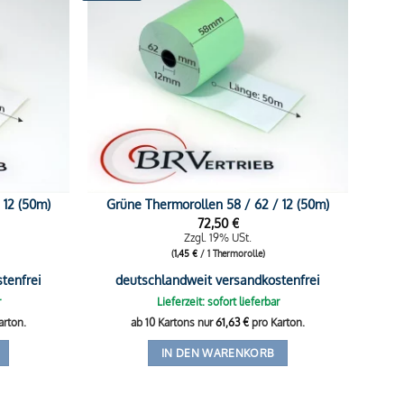
 12 (50m)
Grüne Thermorollen 58 / 62 / 12 (50m)
72,50
€
Zzgl. 19% USt.
(
1,45
€
/ 1 Thermorolle)
tenfrei
deutschlandweit versandkostenfrei
r
Lieferzeit: sofort lieferbar
arton.
ab 10 Kartons nur
61,63
€
pro Karton.
IN DEN WARENKORB