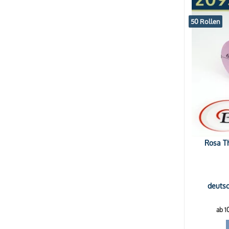
50 Rollen
Rosa Th
deutsc
ab 1