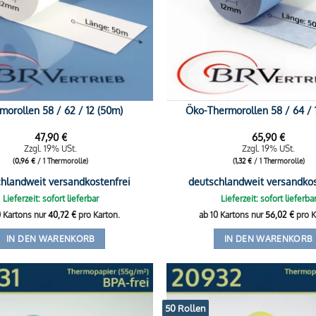
morollen 58 / 62 / 12 (50m)
Öko-Thermorollen 58 / 64 / 
47,90
€
65,90
€
Zzgl. 19% USt.
Zzgl. 19% USt.
(
0,96
€
/ 1 Thermorolle)
(
1,32
€
/ 1 Thermorolle)
hlandweit versandkostenfrei
deutschlandweit versandkos
Lieferzeit: sofort lieferbar
Lieferzeit: sofort lieferba
0 Kartons nur
40,72
€
pro Karton.
ab 10 Kartons nur
56,02
€
pro K
IN DEN WARENKORB
IN DEN WARENKORB
50 Rollen