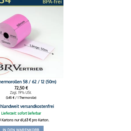
ermorollen 58 / 62 / 12 (50m)
72,50
€
Zzgl. 19% USt.
(
1,45
€
/ 1 Thermorolle)
hlandweit versandkostenfrei
Lieferzeit: sofort lieferbar
0 Kartons nur
61,63
€
pro Karton.
IN DEN WARENKORB