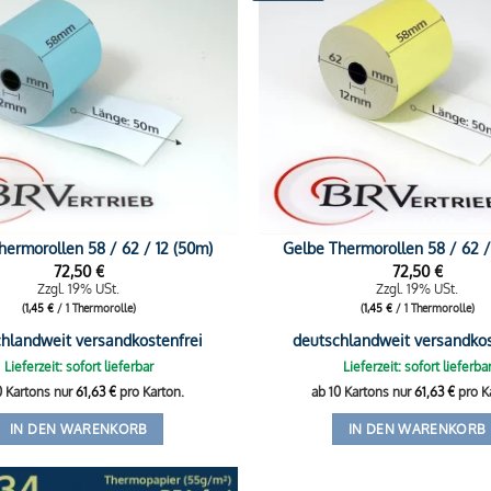
hermorollen 58 / 62 / 12 (50m)
Gelbe Thermorollen 58 / 62 /
72,50
€
72,50
€
Zzgl. 19% USt.
Zzgl. 19% USt.
(
1,45
€
/ 1 Thermorolle)
(
1,45
€
/ 1 Thermorolle)
hlandweit versandkostenfrei
deutschlandweit versandkos
Lieferzeit: sofort lieferbar
Lieferzeit: sofort lieferba
0 Kartons nur
61,63
€
pro Karton.
ab 10 Kartons nur
61,63
€
pro K
IN DEN WARENKORB
IN DEN WARENKORB