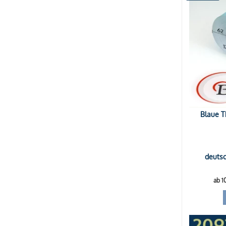
Blaue T
deutsc
ab 1