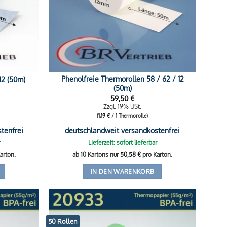
Phenolfreie Thermorollen 58 / 62 / 12
12 (50m)
(50m)
59,50
€
Zzgl. 19% USt.
(
1,19
€
/ 1 Thermorolle)
tenfrei
deutschlandweit versandkostenfrei
r
Lieferzeit: sofort lieferbar
arton.
ab 10 Kartons nur
50,58
€
pro Karton.
IN DEN WARENKORB
50 Rollen