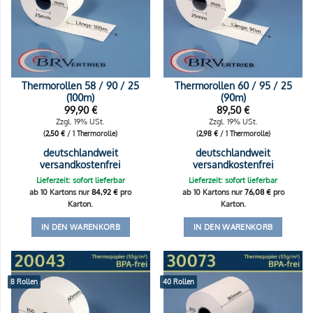
Thermorollen 58 / 90 / 25
Thermorollen 60 / 95 / 25
(100m)
(90m)
99,90
€
89,50
€
Zzgl. 19% USt.
Zzgl. 19% USt.
(
2,50
€
/ 1 Thermorolle)
(
2,98
€
/ 1 Thermorolle)
deutschlandweit
deutschlandweit
versandkostenfrei
versandkostenfrei
Lieferzeit: sofort lieferbar
Lieferzeit: sofort lieferbar
ab 10 Kartons nur
84,92
€
pro
ab 10 Kartons nur
76,08
€
pro
Karton.
Karton.
IN DEN WARENKORB
IN DEN WARENKORB
8 Rollen
40 Rollen