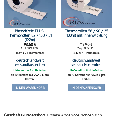
Phenolfreie PLUS-
Thermorollen 58 / 90 / 25
Thermorollen 82 / 150 / 51
(100m) mit Innenwicklung
(192m)
93,50
€
119,90
€
Zzgl. 19% USt.
Zzgl. 19% USt.
(
11,69
€
/ 1 Thermorolle)
(
2,40
€
/ 1 Thermorolle)
deutschlandweit
deutschlandweit
versandkostenfrei
versandkostenfrei
Lieferzeit: sofort lieferbar
Lieferzeit: sofort lieferbar
ab 10 Kartons nur
79,48
€
pro
ab 10 Kartons nur
101,92
€
pro
Karton.
Karton.
IN DEN WARENKORB
IN DEN WARENKORB
Geschäftskundenshop.
Unsere Angebote richten sich