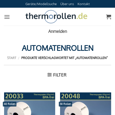
Zum
Geräte/Modellsuche
Über uns
Kontakt
Inhalt
springen
Anmelden
AUTOMATENROLLEN
START
/
PRODUKTE VERSCHLAGWORTET MIT „AUTOMATENROLLEN“
FILTER
40 Rollen
30 Rollen