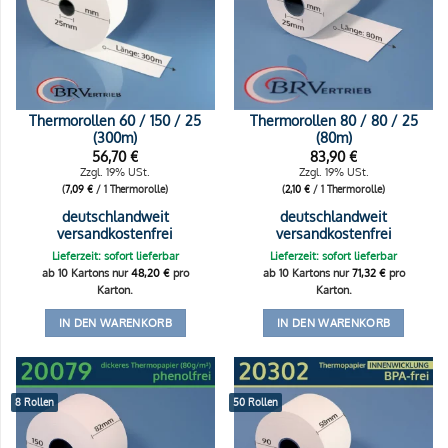
Thermorollen 60 / 150 / 25
Thermorollen 80 / 80 / 25
(300m)
(80m)
56,70
€
83,90
€
Zzgl. 19% USt.
Zzgl. 19% USt.
(
7,09
€
/ 1 Thermorolle)
(
2,10
€
/ 1 Thermorolle)
deutschlandweit
deutschlandweit
versandkostenfrei
versandkostenfrei
Lieferzeit: sofort lieferbar
Lieferzeit: sofort lieferbar
ab 10 Kartons nur
48,20
€
pro
ab 10 Kartons nur
71,32
€
pro
Karton.
Karton.
IN DEN WARENKORB
IN DEN WARENKORB
8 Rollen
50 Rollen