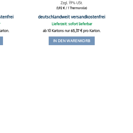
Zzgl. 19% USt.
(
1,92
€
/ 1 Thermorolle)
tenfrei
deutschlandweit versandkostenfrei
r
Lieferzeit: sofort lieferbar
arton.
ab 10 Kartons nur
65,37
€
pro Karton.
IN DEN WARENKORB