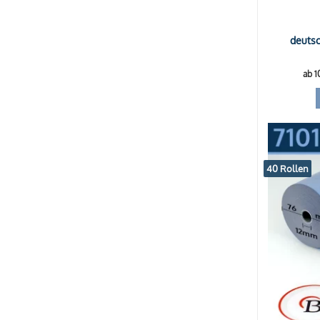
deutsc
ab 1
40 Rollen