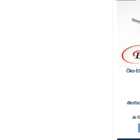
Öko-EC
deutsc
ab 1