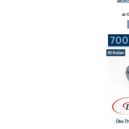
deutsc
ab 1
50 Rollen
Öko-Th