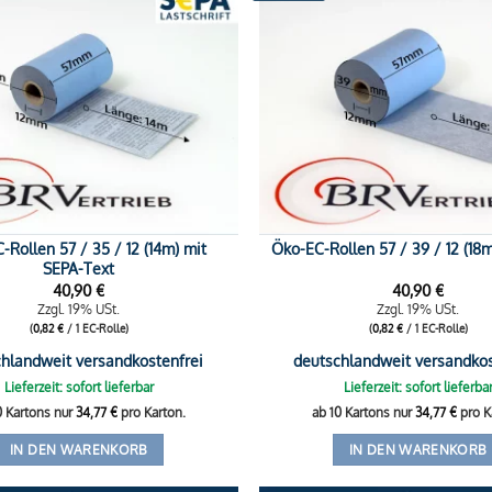
-Rollen 57 / 35 / 12 (14m) mit
Öko-EC-Rollen 57 / 39 / 12 (18
SEPA-Text
40,90
€
40,90
€
Zzgl. 19% USt.
Zzgl. 19% USt.
(
0,82
€
/ 1 EC-Rolle)
(
0,82
€
/ 1 EC-Rolle)
hlandweit versandkostenfrei
deutschlandweit versandkos
Lieferzeit: sofort lieferbar
Lieferzeit: sofort lieferba
0 Kartons nur
34,77
€
pro Karton.
ab 10 Kartons nur
34,77
€
pro K
IN DEN WARENKORB
IN DEN WARENKORB