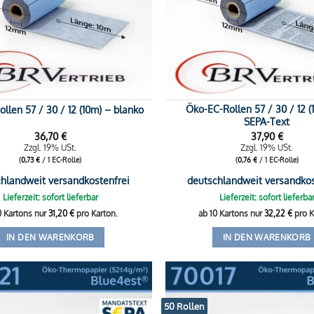
Öko-EC-Rollen 57 / 30 / 12 (
llen 57 / 30 / 12 (10m) – blanko
SEPA-Text
36,70
€
37,90
€
Zzgl. 19% USt.
Zzgl. 19% USt.
(
0,73
€
/ 1 EC-Rolle)
(
0,76
€
/ 1 EC-Rolle)
hlandweit versandkostenfrei
deutschlandweit versandkos
Lieferzeit: sofort lieferbar
Lieferzeit: sofort lieferba
0 Kartons nur
31,20
€
pro Karton.
ab 10 Kartons nur
32,22
€
pro K
IN DEN WARENKORB
IN DEN WARENKORB
50 Rollen