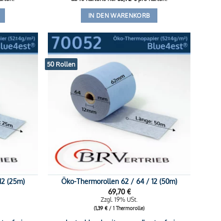
IN DEN WARENKORB
50 Rollen
12 (25m)
Öko-Thermorollen 62 / 64 / 12 (50m)
69,70
€
Zzgl. 19% USt.
(
1,39
€
/ 1 Thermorolle)