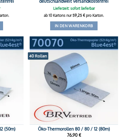
tenfrei
deutschlandweit versandkostenfrei
r
Lieferzeit: sofort lieferbar
arton.
ab 10 Kartons nur
59,25
€
pro Karton.
IN DEN WARENKORB
40 Rollen
12 (50m)
Öko-Thermorollen 80 / 80 / 12 (80m)
76,90
€