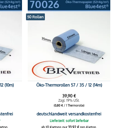
50 Rollen
12 (10m)
Öko-Thermorollen 57 / 35 / 12 (14m)
39,90
€
Zzgl. 19% USt.
(
0,80
€
/ 1 Thermorolle)
tenfrei
deutschlandweit versandkostenfrei
r
Lieferzeit: sofort lieferbar
arton.
ab 10 Kartons nur
33,92
€
pro Karton.