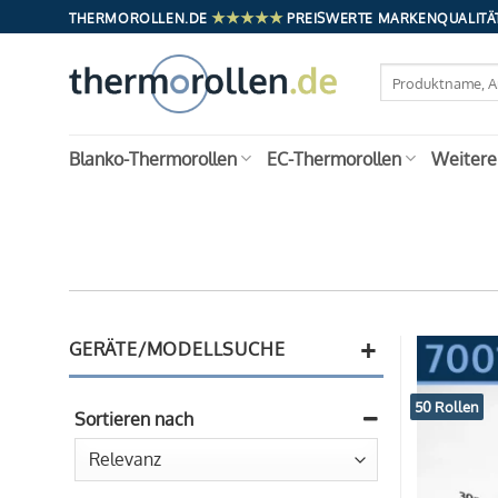
Zum
★★★★★
THERMOROLLEN.DE
PREISWERTE MARKENQUALITÄT
Inhalt
springen
Suchen
nach:
Blanko-Thermorollen
EC-Thermorollen
Weitere
+
GERÄTE/MODELLSUCHE
50 Rollen
Sortieren nach
Sort Products