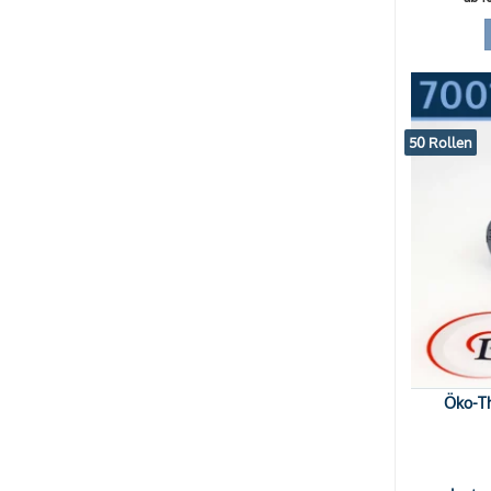
50 Rollen
Öko-Th