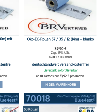
10m) mit
Öko-EC-Rollen 57 / 35 / 12 (14m) – blanko
39,90
€
Zzgl. 19% USt.
(
0,80
€
/ 1 EC-Rolle)
tenfrei
deutschlandweit versandkostenfrei
r
Lieferzeit: sofort lieferbar
arton.
ab 10 Kartons nur
33,92
€
pro Karton.
IN DEN WARENKORB
50 Rollen