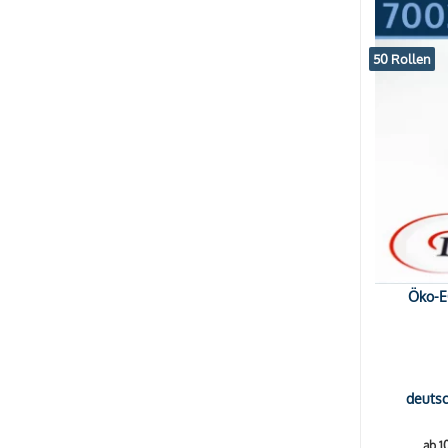
50 Rollen
Öko-EC
deutsc
ab 1