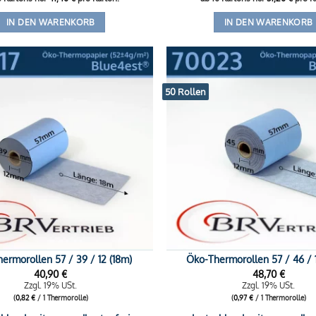
IN DEN WARENKORB
IN DEN WARENKORB
50 Rollen
ermorollen 57 / 39 / 12 (18m)
Öko-Thermorollen 57 / 46 / 
40,90
€
48,70
€
Zzgl. 19% USt.
Zzgl. 19% USt.
(
0,82
€
/ 1 Thermorolle)
(
0,97
€
/ 1 Thermorolle)