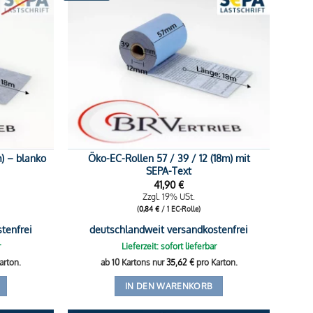
Öko-EC-Rollen 57 / 39 / 12 (18m) mit
m) – blanko
SEPA-Text
41,90
€
Zzgl. 19% USt.
(
0,84
€
/ 1 EC-Rolle)
tenfrei
deutschlandweit versandkostenfrei
r
Lieferzeit: sofort lieferbar
arton.
ab 10 Kartons nur
35,62
€
pro Karton.
IN DEN WARENKORB