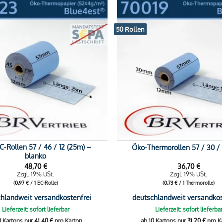
50 Rollen
-Rollen 57 / 46 / 12 (25m) –
Öko-Thermorollen 57 / 30 / 
blanko
48,70
€
36,70
€
Zzgl. 19% USt.
Zzgl. 19% USt.
(
0,97
€
/ 1 EC-Rolle)
(
0,73
€
/ 1 Thermorolle)
hlandweit versandkostenfrei
deutschlandweit versandkos
Lieferzeit: sofort lieferbar
Lieferzeit: sofort lieferba
0 Kartons nur
41,40
€
pro Karton.
ab 10 Kartons nur
31,20
€
pro K