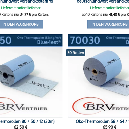
hlandweit versandkostenfrei
deutschlandweit versandkos
Lieferzeit: sofort lieferbar
Lieferzeit: sofort lieferba
0 Kartons nur
34,77
€
pro Karton.
ab 10 Kartons nur
41,40
€
pro K
IN DEN WARENKORB
IN DEN WARENKORB
50 Rollen
ermorollen 80 / 50 / 12 (30m)
Öko-Thermorollen 58 / 64 / 
62,50
€
65,90
€