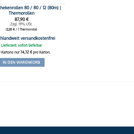
ekenrollen 80 / 80 / 12 (80m) |
Thermorollen
87,90
€
Zzgl. 19% USt.
(
2,20
€
/ 1 Thermorolle)
hlandweit versandkostenfrei
Lieferzeit: sofort lieferbar
0 Kartons nur
74,72
€
pro Karton.
IN DEN WARENKORB