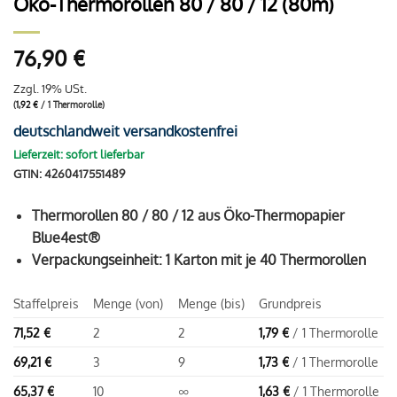
Öko-Thermorollen 80 / 80 / 12 (80m)
76,90
€
Zzgl. 19% USt.
(
1,92
€
/ 1 Thermorolle)
deutschlandweit versandkostenfrei
Lieferzeit: sofort lieferbar
GTIN: 4260417551489
Thermorollen 80 / 80 / 12 aus Öko-Thermopapier
Blue4est®
Verpackungseinheit: 1 Karton mit je 40 Thermorollen
Staffelpreis
Menge (von)
Menge (bis)
Grundpreis
71,52
€
2
2
1,79
€
/ 1 Thermorolle
69,21
€
3
9
1,73
€
/ 1 Thermorolle
65,37
€
10
∞
1,63
€
/ 1 Thermorolle