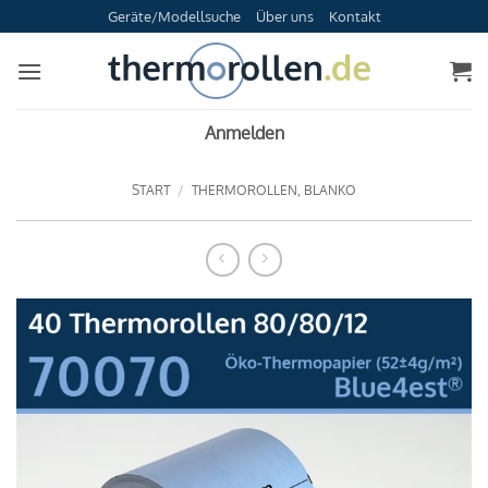
Zum
Geräte/Modellsuche
Über uns
Kontakt
Inhalt
springen
Anmelden
START
/
THERMOROLLEN, BLANKO