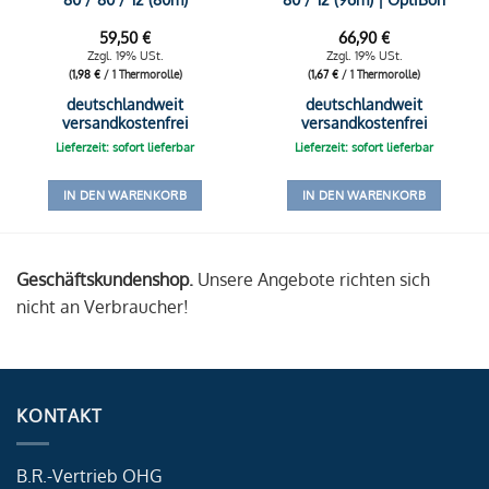
59,50
€
66,90
€
Zzgl. 19% USt.
Zzgl. 19% USt.
(
1,98
€
/ 1 Thermorolle)
(
1,67
€
/ 1 Thermorolle)
deutschlandweit
deutschlandweit
versandkostenfrei
versandkostenfrei
Lieferzeit: sofort lieferbar
Lieferzeit: sofort lieferbar
IN DEN WARENKORB
IN DEN WARENKORB
Geschäftskundenshop.
Unsere Angebote richten sich
nicht an Verbraucher!
KONTAKT
B.R.-Vertrieb OHG