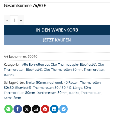
Gesamtsumme
76,90
€
Öko-Thermorollen 80 / 80 / 12 (80m) Menge
IN DEN WARENKORB
JETZT KAUFEN
Artikelnummer:
70070
Kategorien:
Alle Bonrollen aus Öko-Thermopapier Blue4est®
,
Öko-
Thermorollen, Blue4est®
,
Öko-Thermorollen 80mm
,
Thermorollen,
blanko
Schlagwörter:
Breite: 80mm
,
nophenol
,
40 Rollen
,
Thermorollen
80x80
,
Blue4est®
,
Thermorollen 80 / 80 / 12
,
Länge: 80m
,
Thermorollen 80mm
,
Durchmesser: 80mm
,
blanko
,
Thermorollen
,
Kern: 12mm