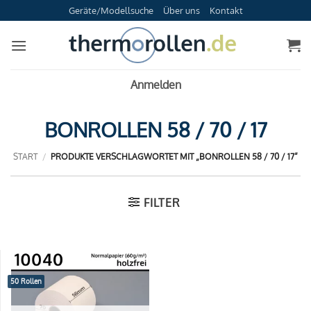
Zum
Geräte/Modellsuche
Über uns
Kontakt
Inhalt
springen
Anmelden
BONROLLEN 58 / 70 / 17
START
/
PRODUKTE VERSCHLAGWORTET MIT „BONROLLEN 58 / 70 / 17“
FILTER
50 Rollen