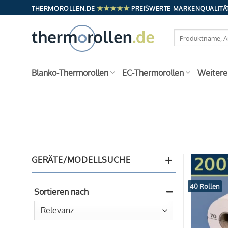
Zum
★★★★★
THERMOROLLEN.DE
PREISWERTE MARKENQUALITÄT
Inhalt
springen
Suchen
nach:
Blanko-Thermorollen
EC-Thermorollen
Weitere
+
GERÄTE/MODELLSUCHE
40 Rollen
Sortieren nach
Sort Products