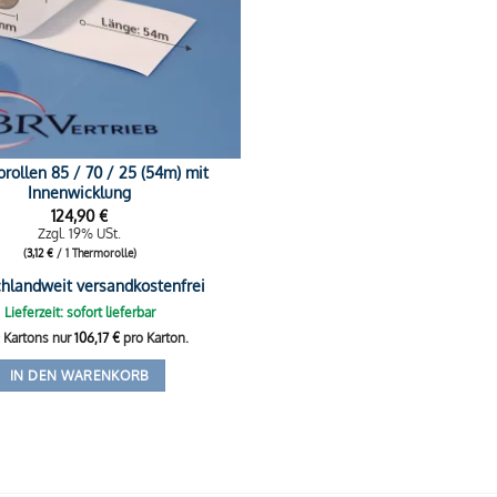
rollen 85 / 70 / 25 (54m) mit
Innenwicklung
124,90
€
Zzgl. 19% USt.
(
3,12
€
/ 1 Thermorolle)
hlandweit versandkostenfrei
Lieferzeit: sofort lieferbar
0 Kartons nur
106,17
€
pro Karton.
IN DEN WARENKORB