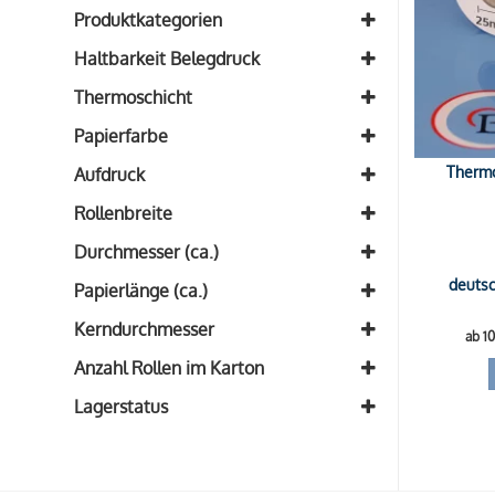
Produktkategorien
Alle Bonrollen aus BPA-freiem
Haltbarkeit Belegdruck
Thermopapier
(1)
ca. 8 Jahre
(1)
Thermoschicht
Innenseite
(1)
Papierfarbe
Weiß
(1)
Thermo
Aufdruck
blanko
(1)
Rollenbreite
Breite: 85mm
(1)
Durchmesser (ca.)
Durchmesser: 70mm
deutsc
(1)
Papierlänge (ca.)
Länge: 54m
(1)
Kerndurchmesser
ab 1
Kern: 25mm
(1)
Anzahl Rollen im Karton
40 Rollen
(1)
Lagerstatus
Auf Lager
Auf Nachfrage
Ausverkauft