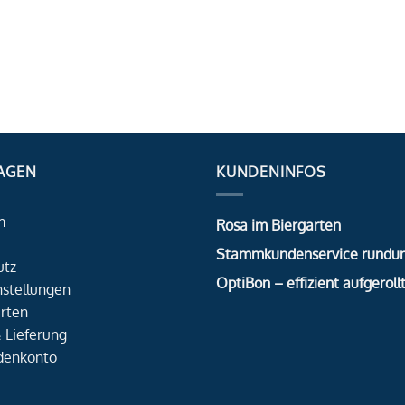
AGEN
KUNDENINFOS
m
Rosa im Biergarten
Stammkundenservice rundu
utz
OptiBon – effizient aufgerollt
nstellungen
rten
 Lieferung
denkonto