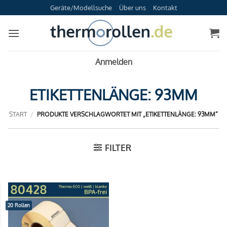
Zum
Geräte/Modellsuche
Über uns
Kontakt
Inhalt
springen
Anmelden
ETIKETTENLÄNGE: 93MM
START
/
PRODUKTE VERSCHLAGWORTET MIT „ETIKETTENLÄNGE: 93MM“
FILTER
20 Rollen