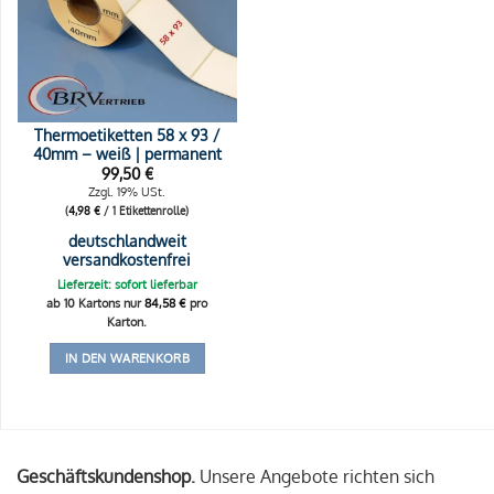
Thermoetiketten 58 x 93 /
40mm – weiß | permanent
99,50
€
Zzgl. 19% USt.
(
4,98
€
/ 1 Etikettenrolle)
deutschlandweit
versandkostenfrei
Lieferzeit: sofort lieferbar
ab 10 Kartons nur
84,58
€
pro
Karton.
IN DEN WARENKORB
Geschäftskundenshop.
Unsere Angebote richten sich