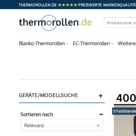
Zum
★★★★★
THERMOROLLEN.DE
PREISWERTE MARKENQUALITÄT
Inhalt
springen
Suchen
nach:
Blanko-Thermorollen
EC-Thermorollen
Weitere
+
GERÄTE/MODELLSUCHE
5 Farbbände
Sortieren nach
Sort Products