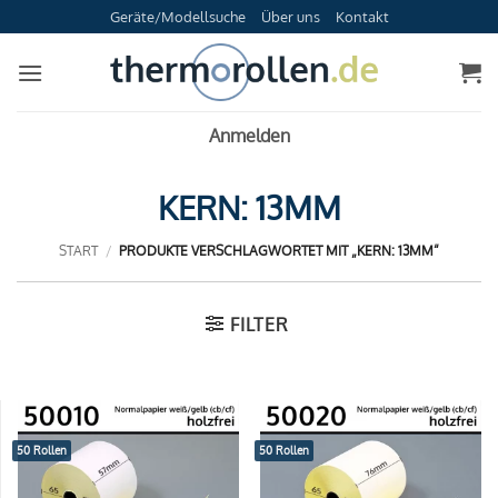
Zum
Geräte/Modellsuche
Über uns
Kontakt
Inhalt
springen
Anmelden
KERN: 13MM
START
/
PRODUKTE VERSCHLAGWORTET MIT „KERN: 13MM“
FILTER
50 Rollen
50 Rollen