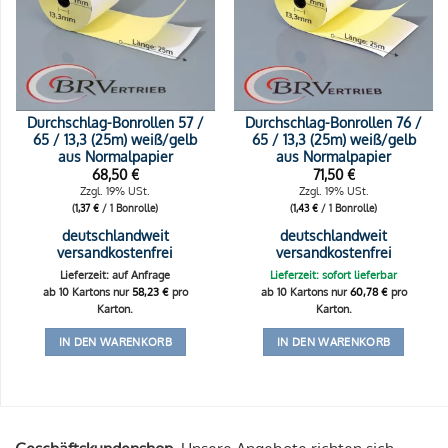
Durchschlag-Bonrollen 57 /
Durchschlag-Bonrollen 76 /
65 / 13,3 (25m) weiß/gelb
65 / 13,3 (25m) weiß/gelb
aus Normalpapier
aus Normalpapier
68,50
€
71,50
€
Zzgl. 19% USt.
Zzgl. 19% USt.
(
1,37
€
/ 1 Bonrolle)
(
1,43
€
/ 1 Bonrolle)
deutschlandweit
deutschlandweit
versandkostenfrei
versandkostenfrei
Lieferzeit: auf Anfrage
Lieferzeit: sofort lieferbar
ab 10 Kartons nur
58,23
€
pro
ab 10 Kartons nur
60,78
€
pro
Karton.
Karton.
IN DEN WARENKORB
IN DEN WARENKORB