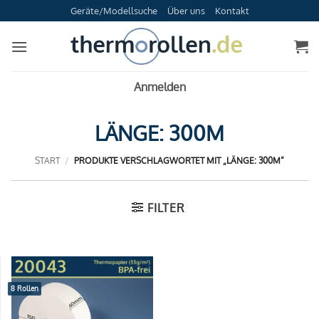
Zum
Geräte/Modellsuche
Über uns
Kontakt
Inhalt
springen
Anmelden
LÄNGE: 300M
START
/
PRODUKTE VERSCHLAGWORTET MIT „LÄNGE: 300M“
FILTER
8 Rollen