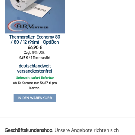
Thermorollen Economy 80
/ 80 / 12 (96m) | OptiBon
66,90
€
Zzgl. 19% USt.
(
1,67
€
/ 1 Thermorolle)
deutschlandweit
versandkostenfrei
Lieferzeit: sofort lieferbar
ab 10 Kartons nur
56,87
€
pro
Karton.
IN DEN WARENKORB
Geschäftskundenshop.
Unsere Angebote richten sich