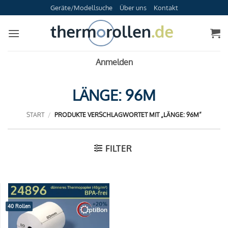
Zum
Geräte/Modellsuche
Über uns
Kontakt
Inhalt
springen
Anmelden
LÄNGE: 96M
START
/
PRODUKTE VERSCHLAGWORTET MIT „LÄNGE: 96M“
FILTER
40 Rollen