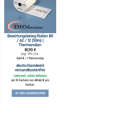
Bewirtungsbeleg-Rollen 80
/ 62 / 12 (50m) |
Thermorollen
81,90
€
Zzgl. 19% USt.
(
1,64
€
/ 1 Thermorolle)
deutschlandweit
versandkostenfrei
Lieferzeit: sofort lieferbar
ab 10 Kartons nur
69,62
€
pro
Karton.
IN DEN WARENKORB