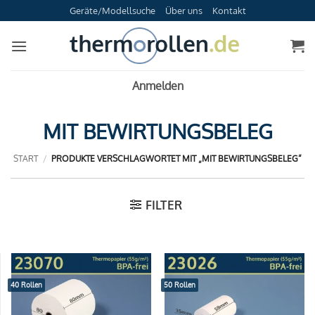
Zum
Geräte/Modellsuche
Über uns
Kontakt
Inhalt
springen
Anmelden
MIT BEWIRTUNGSBELEG
START
/
PRODUKTE VERSCHLAGWORTET MIT „MIT BEWIRTUNGSBELEG“
FILTER
40 Rollen
50 Rollen