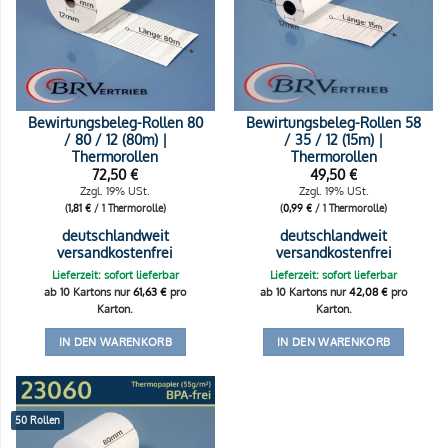
Bewirtungsbeleg-Rollen 80
Bewirtungsbeleg-Rollen 58
/ 80 / 12 (80m) |
/ 35 / 12 (15m) |
Thermorollen
Thermorollen
72,50
€
49,50
€
Zzgl. 19% USt.
Zzgl. 19% USt.
(
1,81
€
/ 1 Thermorolle)
(
0,99
€
/ 1 Thermorolle)
deutschlandweit
deutschlandweit
versandkostenfrei
versandkostenfrei
Lieferzeit: sofort lieferbar
Lieferzeit: sofort lieferbar
ab 10 Kartons nur
61,63
€
pro
ab 10 Kartons nur
42,08
€
pro
Karton.
Karton.
IN DEN WARENKORB
IN DEN WARENKORB
50 Rollen