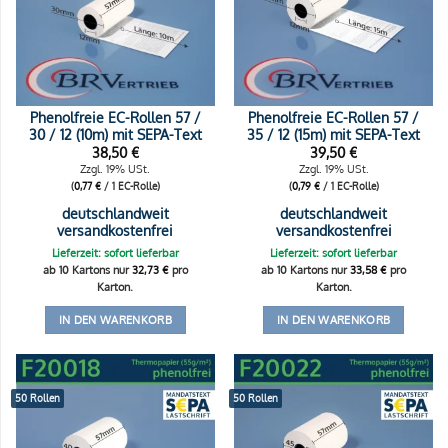
Phenolfreie EC-Rollen 57 /
Phenolfreie EC-Rollen 57 /
30 / 12 (10m) mit SEPA-Text
35 / 12 (15m) mit SEPA-Text
38,50
€
39,50
€
Zzgl. 19% USt.
Zzgl. 19% USt.
(
0,77
€
/ 1 EC-Rolle)
(
0,79
€
/ 1 EC-Rolle)
deutschlandweit
deutschlandweit
versandkostenfrei
versandkostenfrei
Lieferzeit: sofort lieferbar
Lieferzeit: sofort lieferbar
ab 10 Kartons nur
32,73
€
pro
ab 10 Kartons nur
33,58
€
pro
Karton.
Karton.
IN DEN WARENKORB
IN DEN WARENKORB
50 Rollen
50 Rollen