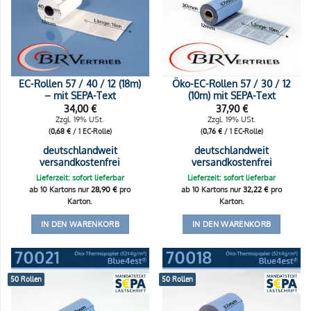
EC-Rollen 57 / 40 / 12 (18m)
Öko-EC-Rollen 57 / 30 / 12
– mit SEPA-Text
(10m) mit SEPA-Text
34,00
€
37,90
€
Zzgl. 19% USt.
Zzgl. 19% USt.
(
0,68
€
/ 1 EC-Rolle)
(
0,76
€
/ 1 EC-Rolle)
deutschlandweit
deutschlandweit
versandkostenfrei
versandkostenfrei
Lieferzeit: sofort lieferbar
Lieferzeit: sofort lieferbar
ab 10 Kartons nur
28,90
€
pro
ab 10 Kartons nur
32,22
€
pro
Karton.
Karton.
IN DEN WARENKORB
IN DEN WARENKORB
50 Rollen
50 Rollen