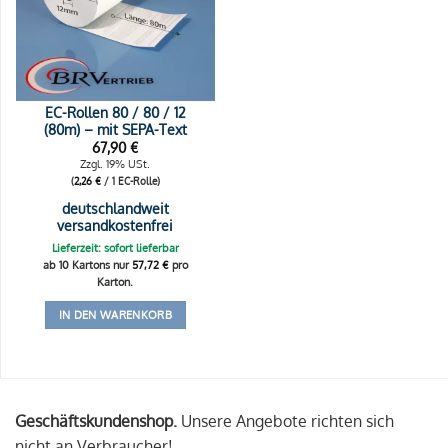
EC-Rollen 80 / 80 / 12
(80m) – mit SEPA-Text
67,90
€
Zzgl. 19% USt.
(
2,26
€
/ 1 EC-Rolle)
deutschlandweit
versandkostenfrei
Lieferzeit: sofort lieferbar
ab 10 Kartons nur
57,72
€
pro
Karton.
IN DEN WARENKORB
Geschäftskundenshop.
Unsere Angebote richten sich
nicht an Verbraucher!