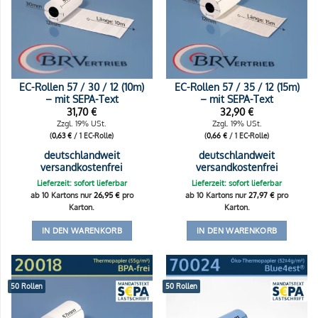
EC-Rollen 57 / 30 / 12 (10m)
EC-Rollen 57 / 35 / 12 (15m)
– mit SEPA-Text
– mit SEPA-Text
31,70
€
32,90
€
Zzgl. 19% USt.
Zzgl. 19% USt.
(
0,63
€
/ 1 EC-Rolle)
(
0,66
€
/ 1 EC-Rolle)
deutschlandweit
deutschlandweit
versandkostenfrei
versandkostenfrei
Lieferzeit: sofort lieferbar
Lieferzeit: sofort lieferbar
ab 10 Kartons nur
26,95
€
pro
ab 10 Kartons nur
27,97
€
pro
Karton.
Karton.
IN DEN WARENKORB
IN DEN WARENKORB
50 Rollen
50 Rollen