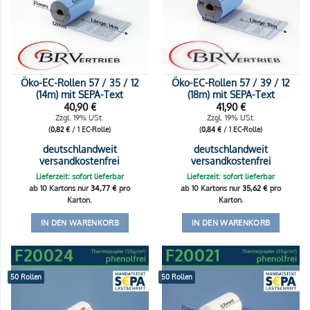
Öko-EC-Rollen 57 / 35 / 12
Öko-EC-Rollen 57 / 39 / 12
(14m) mit SEPA-Text
(18m) mit SEPA-Text
40,90
€
41,90
€
Zzgl. 19% USt.
Zzgl. 19% USt.
(
0,82
€
/ 1 EC-Rolle)
(
0,84
€
/ 1 EC-Rolle)
deutschlandweit
deutschlandweit
versandkostenfrei
versandkostenfrei
Lieferzeit: sofort lieferbar
Lieferzeit: sofort lieferbar
ab 10 Kartons nur
34,77
€
pro
ab 10 Kartons nur
35,62
€
pro
Karton.
Karton.
IN DEN WARENKORB
IN DEN WARENKORB
50 Rollen
50 Rollen