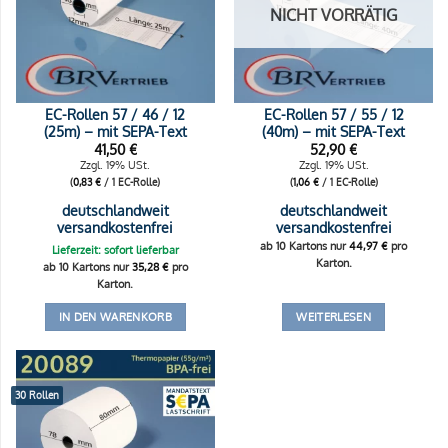
NICHT VORRÄTIG
EC-Rollen 57 / 46 / 12
EC-Rollen 57 / 55 / 12
(25m) – mit SEPA-Text
(40m) – mit SEPA-Text
41,50
€
52,90
€
Zzgl. 19% USt.
Zzgl. 19% USt.
(
0,83
€
/ 1 EC-Rolle)
(
1,06
€
/ 1 EC-Rolle)
deutschlandweit
deutschlandweit
versandkostenfrei
versandkostenfrei
ab 10 Kartons nur
44,97
€
pro
Lieferzeit: sofort lieferbar
Karton.
ab 10 Kartons nur
35,28
€
pro
Karton.
IN DEN WARENKORB
WEITERLESEN
30 Rollen