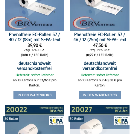
Phenolfreie EC-Rollen 57 /
Phenolfreie EC-Rollen 57 /
40 / 12 (18m) mit SEPA-Text
46 / 12 (25m) mit SEPA-Text
39,90
€
47,50
€
Zzgl. 19% USt.
Zzgl. 19% USt.
(
0,80
€
/ 1 EC-Rolle)
(
0,95
€
/ 1 EC-Rolle)
deutschlandweit
deutschlandweit
versandkostenfrei
versandkostenfrei
Lieferzeit: sofort lieferbar
Lieferzeit: sofort lieferbar
ab 10 Kartons nur
33,92
€
pro
ab 10 Kartons nur
40,38
€
pro
Karton.
Karton.
IN DEN WARENKORB
IN DEN WARENKORB
50 Rollen
50 Rollen