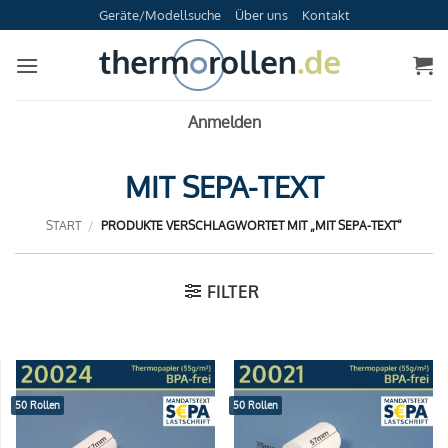
Zum
Geräte/Modellsuche
Über uns
Kontakt
Inhalt
springen
Anmelden
MIT SEPA-TEXT
START
/
PRODUKTE VERSCHLAGWORTET MIT „MIT SEPA-TEXT“
FILTER
50 Rollen
50 Rollen