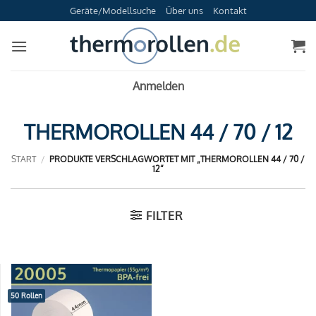
Zum
Geräte/Modellsuche
Über uns
Kontakt
Inhalt
springen
Anmelden
THERMOROLLEN 44 / 70 / 12
START
/
PRODUKTE VERSCHLAGWORTET MIT „THERMOROLLEN 44 / 70 /
12“
FILTER
50 Rollen