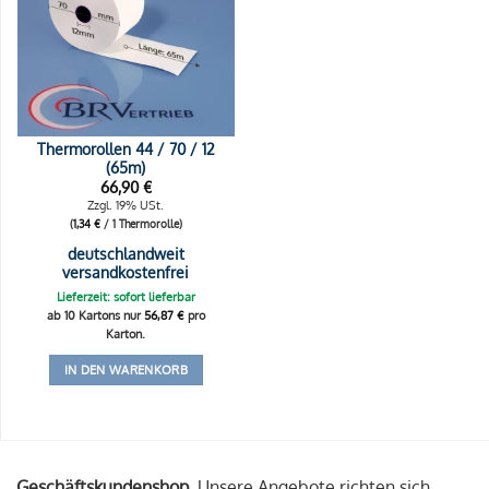
Thermorollen 44 / 70 / 12
(65m)
66,90
€
Zzgl. 19% USt.
(
1,34
€
/ 1 Thermorolle)
deutschlandweit
versandkostenfrei
Lieferzeit: sofort lieferbar
ab 10 Kartons nur
56,87
€
pro
Karton.
IN DEN WARENKORB
Geschäftskundenshop.
Unsere Angebote richten sich