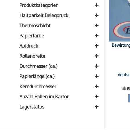
Produktkategorien
Alle Bonrollen aus BPA-freiem
Haltbarkeit Belegdruck
Thermopapier
(1)
ca. 8 Jahre
(1)
Thermoschicht
Außenseite
(1)
Papierfarbe
Weiß
(1)
Bewirtung
Aufdruck
mit Bewirtungsbeleg
(1)
Rollenbreite
Breite: 58mm
(1)
Durchmesser (ca.)
Durchmesser: 35mm
deutsc
(1)
Papierlänge (ca.)
Länge: 15m
(1)
Kerndurchmesser
ab 1
Kern: 12mm
(1)
Anzahl Rollen im Karton
50 Rollen
(1)
Lagerstatus
Auf Lager
Auf Nachfrage
Ausverkauft