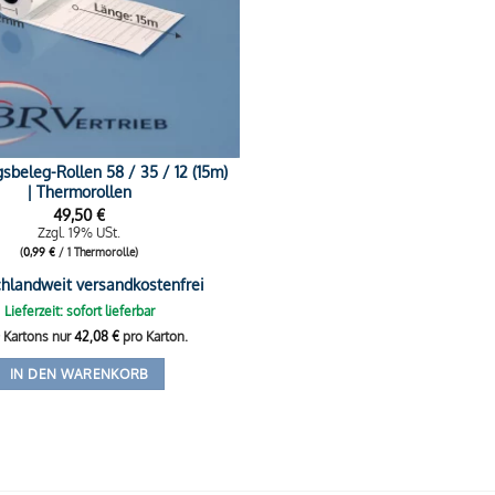
sbeleg-Rollen 58 / 35 / 12 (15m)
| Thermorollen
49,50
€
Zzgl. 19% USt.
(
0,99
€
/ 1 Thermorolle)
hlandweit versandkostenfrei
Lieferzeit: sofort lieferbar
0 Kartons nur
42,08
€
pro Karton.
IN DEN WARENKORB