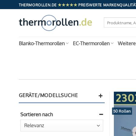
Zum
★★★★★
THERMOROLLEN.DE
PREISWERTE MARKENQUALITÄT
Inhalt
springen
Suchen
nach:
Blanko-Thermorollen
EC-Thermorollen
Weitere
+
GERÄTE/MODELLSUCHE
50 Rollen
Sortieren nach
Sort Products