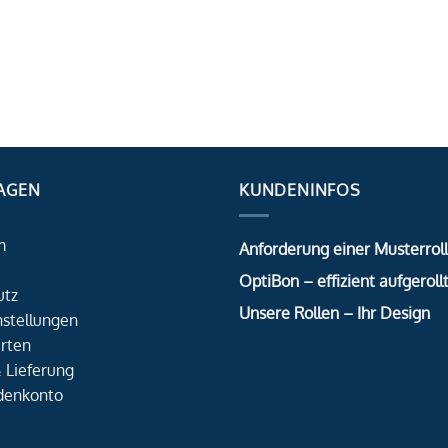
AGEN
KUNDENINFOS
m
Anforderung einer Musterrol
OptiBon – effizient aufgerollt
utz
Unsere Rollen – Ihr Design
nstellungen
rten
 Lieferung
denkonto