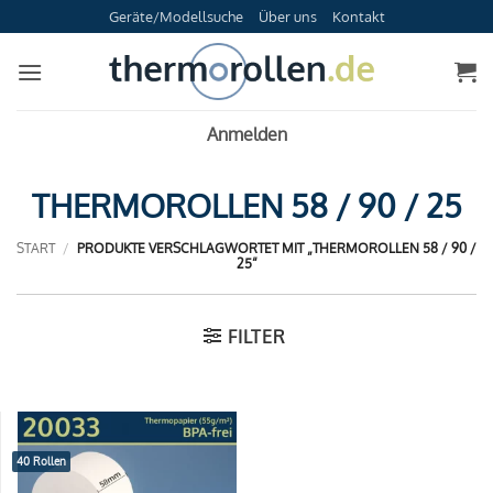
Zum
Geräte/Modellsuche
Über uns
Kontakt
Inhalt
springen
Anmelden
THERMOROLLEN 58 / 90 / 25
START
/
PRODUKTE VERSCHLAGWORTET MIT „THERMOROLLEN 58 / 90 /
25“
FILTER
40 Rollen