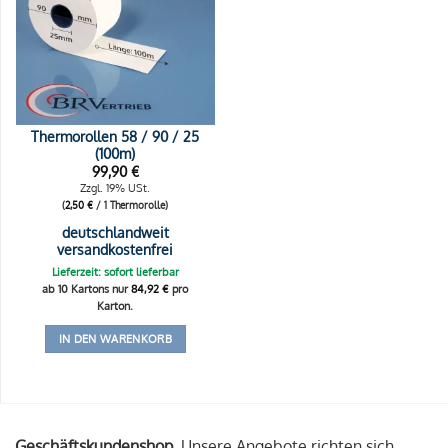
Thermorollen 58 / 90 / 25
(100m)
99,90
€
Zzgl. 19% USt.
(
2,50
€
/ 1 Thermorolle)
deutschlandweit
versandkostenfrei
Lieferzeit: sofort lieferbar
ab 10 Kartons nur
84,92
€
pro
Karton.
IN DEN WARENKORB
Geschäftskundenshop.
Unsere Angebote richten sich