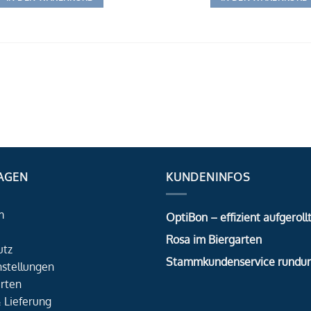
AGEN
KUNDENINFOS
m
OptiBon – effizient aufgerollt
Rosa im Biergarten
utz
Stammkundenservice rundu
nstellungen
rten
 Lieferung