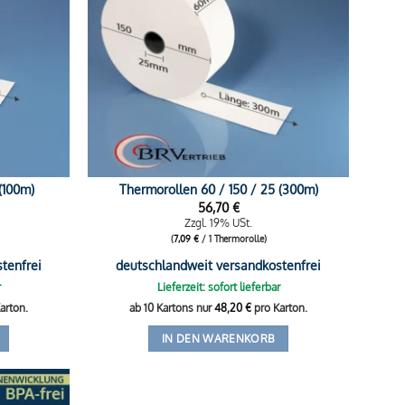
(100m)
Thermorollen 60 / 150 / 25 (300m)
56,70
€
Zzgl. 19% USt.
(
7,09
€
/ 1 Thermorolle)
tenfrei
deutschlandweit versandkostenfrei
r
Lieferzeit: sofort lieferbar
arton.
ab 10 Kartons nur
48,20
€
pro Karton.
IN DEN WARENKORB