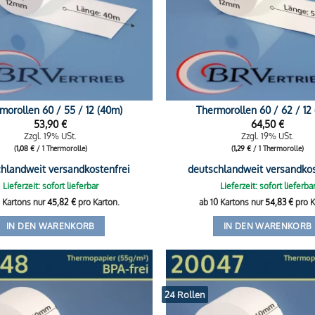
morollen 60 / 55 / 12 (40m)
Thermorollen 60 / 62 / 12
53,90
€
64,50
€
Zzgl. 19% USt.
Zzgl. 19% USt.
(
1,08
€
/ 1 Thermorolle)
(
1,29
€
/ 1 Thermorolle)
hlandweit versandkostenfrei
deutschlandweit versandkos
Lieferzeit: sofort lieferbar
Lieferzeit: sofort lieferba
0 Kartons nur
45,82
€
pro Karton.
ab 10 Kartons nur
54,83
€
pro K
IN DEN WARENKORB
IN DEN WARENKORB
24 Rollen