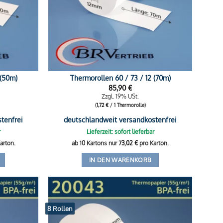
 (50m)
Thermorollen 60 / 73 / 12 (70m)
85,90
€
Zzgl. 19% USt.
(
1,72
€
/ 1 Thermorolle)
tenfrei
deutschlandweit versandkostenfrei
r
Lieferzeit: sofort lieferbar
arton.
ab 10 Kartons nur
73,02
€
pro Karton.
IN DEN WARENKORB
8 Rollen