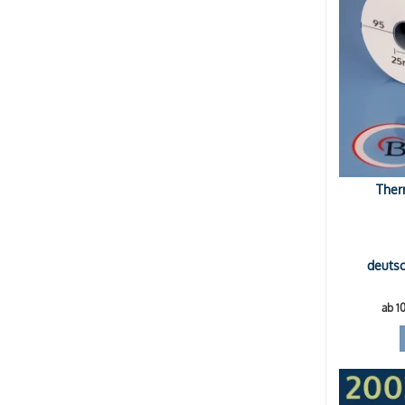
Ther
deutsc
ab 1