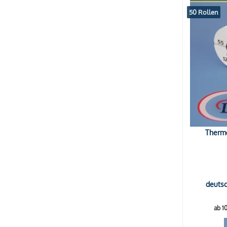
50 Rollen
Thermo
deutsc
ab 1