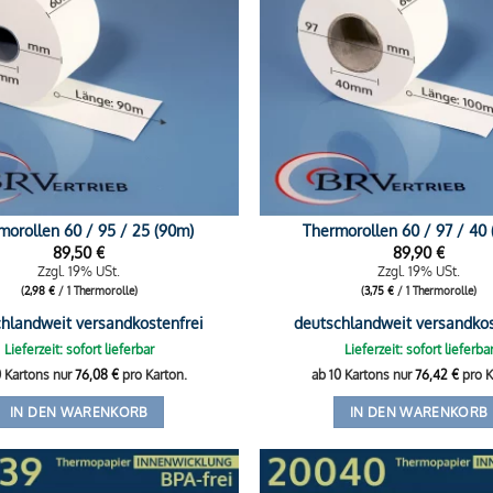
morollen 60 / 95 / 25 (90m)
Thermorollen 60 / 97 / 40 
89,50
€
89,90
€
Zzgl. 19% USt.
Zzgl. 19% USt.
(
2,98
€
/ 1 Thermorolle)
(
3,75
€
/ 1 Thermorolle)
hlandweit versandkostenfrei
deutschlandweit versandkos
Lieferzeit: sofort lieferbar
Lieferzeit: sofort lieferba
0 Kartons nur
76,08
€
pro Karton.
ab 10 Kartons nur
76,42
€
pro K
IN DEN WARENKORB
IN DEN WARENKORB