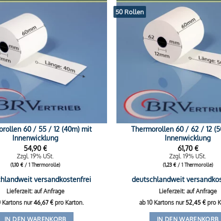
50 Rollen
rollen 60 / 55 / 12 (40m) mit
Thermorollen 60 / 62 / 12 (
Innenwicklung
Innenwicklung
54,90
€
61,70
€
Zzgl. 19% USt.
Zzgl. 19% USt.
(
1,10
€
/ 1 Thermorolle)
(
1,23
€
/ 1 Thermorolle)
hlandweit versandkostenfrei
deutschlandweit versandkos
Lieferzeit: auf Anfrage
Lieferzeit: auf Anfrage
0 Kartons nur
46,67
€
pro Karton.
ab 10 Kartons nur
52,45
€
pro K
IN DEN WARENKORB
IN DEN WARENKORB