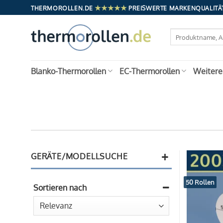
Zum
★★★★★
THERMOROLLEN.DE
PREISWERTE MARKENQUALITÄT
Inhalt
springen
Suchen
nach:
Blanko-Thermorollen
EC-Thermorollen
Weitere
+
GERÄTE/MODELLSUCHE
50 Rollen
Sortieren nach
Sort Products