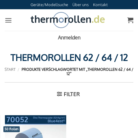
Zum
Geräte/Modellsuche
Über uns
Kontakt
Inhalt
springen
Anmelden
THERMOROLLEN 62 / 64 / 12
START
/
PRODUKTE VERSCHLAGWORTET MIT „THERMOROLLEN 62 / 64 /
12“
FILTER
50 Rollen