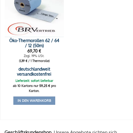
Öko-Thermorollen 62 / 64
/ 12 (50m)
69,70
€
Zzgl. 19% USt.
(
1,39
€
/ 1 Thermorolle)
deutschlandweit
versandkostenfrei
Lieferzeit: sofort lieferbar
ab 10 Kartons nur
59,25
€
pro
Karton.
IN DEN WARENKORB
Geschäftskundenshop.
Unsere Angebote richten sich