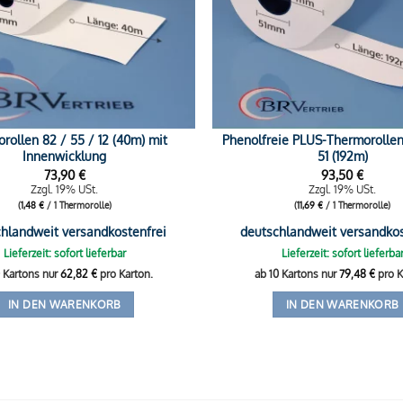
rollen 82 / 55 / 12 (40m) mit
Phenolfreie PLUS-Thermorollen 
Innenwicklung
51 (192m)
73,90
€
93,50
€
Zzgl. 19% USt.
Zzgl. 19% USt.
(
1,48
€
/ 1 Thermorolle)
(
11,69
€
/ 1 Thermorolle)
hlandweit versandkostenfrei
deutschlandweit versandkos
Lieferzeit: sofort lieferbar
Lieferzeit: sofort lieferba
0 Kartons nur
62,82
€
pro Karton.
ab 10 Kartons nur
79,48
€
pro K
IN DEN WARENKORB
IN DEN WARENKORB