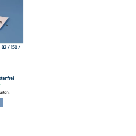
82 / 150 /
tenfrei
r
arton.