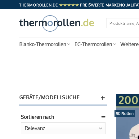
Zum
★★★★★
THERMOROLLEN.DE
PREISWERTE MARKENQUALITÄT
Inhalt
springen
Suchen
nach:
Blanko-Thermorollen
EC-Thermorollen
Weitere
+
GERÄTE/MODELLSUCHE
50 Rollen
Sortieren nach
Sort Products