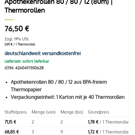
Apothekenrollen 80 / 80 / 12 (80m) |
Thermorollen
76,50
€
Zzgl. 19% USt.
(
1,91
€
/ 1 Thermorolle)
deutschlandweit versandkostenfrei
Lieferzeit: sofort lieferbar
GTIN: 4260417550628
Apothekenrollen 80 / 80 / 12 aus BPA-freiem
Thermopapier
Verpackungseinheit: 1 Karton mit je 40 Thermorollen
Staffelpreis
Menge (von)
Menge (bis)
Grundpreis
71,15
€
2
2
1,78
€
/ 1 Thermorolle
68,85
€
3
9
1,72
€
/ 1 Thermorolle