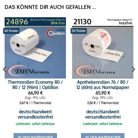
DAS KÖNNTE DIR AUCH GEFALLEN …
40 Rollen
50 Rollen
Thermorollen Economy 80 /
Apothekenrollen 76 / 80 /
80 / 12 (96m) | OptiBon
12 (60m) aus Normalpapier
66,90
€
65,90
€
Zzgl. 19% USt.
Zzgl. 19% USt.
(
1,67
€
/ 1 Thermorolle)
(
1,32
€
/ 1 Thermorolle)
deutschlandweit
deutschlandweit
versandkostenfrei
versandkostenfrei
Lieferzeit: sofort lieferbar
Lieferzeit: sofort lieferbar
IN DEN WARENKORB
IN DEN WARENKORB