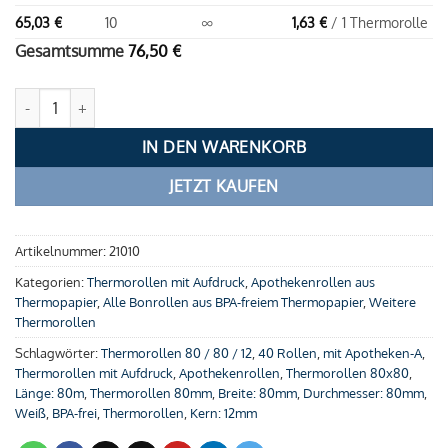
65,03
€
10
∞
1,63
€
/ 1 Thermorolle
Gesamtsumme
76,50
€
Apothekenrollen 80 / 80 / 12 (80m) | Thermorollen Menge
IN DEN WARENKORB
JETZT KAUFEN
Artikelnummer:
21010
Kategorien:
Thermorollen mit Aufdruck
,
Apothekenrollen aus
Thermopapier
,
Alle Bonrollen aus BPA-freiem Thermopapier
,
Weitere
Thermorollen
Schlagwörter:
Thermorollen 80 / 80 / 12
,
40 Rollen
,
mit Apotheken-A
,
Thermorollen mit Aufdruck
,
Apothekenrollen
,
Thermorollen 80x80
,
Länge: 80m
,
Thermorollen 80mm
,
Breite: 80mm
,
Durchmesser: 80mm
,
Weiß
,
BPA-frei
,
Thermorollen
,
Kern: 12mm