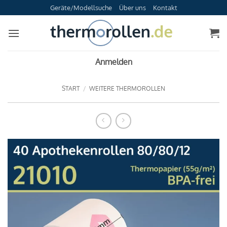
Zum
Geräte/Modellsuche
Über uns
Kontakt
Inhalt
springen
Anmelden
START
/
WEITERE THERMOROLLEN