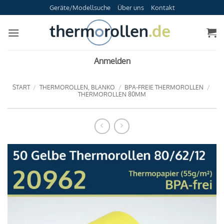
Zum
Geräte/Modellsuche
Über uns
Kontakt
Inhalt
springen
Anmelden
START
/
THERMOROLLEN, BLANKO
/
BPA-FREIE THERMOROLLEN
/
THERMOROLLEN 80MM