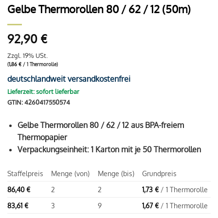
Gelbe Thermorollen 80 / 62 / 12 (50m)
92,90
€
Zzgl. 19% USt.
(
1,86
€
/ 1 Thermorolle)
deutschlandweit versandkostenfrei
Lieferzeit: sofort lieferbar
GTIN: 4260417550574
Gelbe Thermorollen 80 / 62 / 12 aus BPA-freiem
Thermopapier
Verpackungseinheit: 1 Karton mit je 50 Thermorollen
Staffelpreis
Menge (von)
Menge (bis)
Grundpreis
86,40
€
2
2
1,73
€
/ 1 Thermorolle
83,61
€
3
9
1,67
€
/ 1 Thermorolle