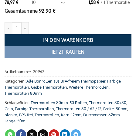
78,97
€
10
∞
1,58
€
/ 1 Thermorolle
Gesamtsumme
92,90
€
Gelbe Thermorollen 80 / 62 / 12 (50m) Menge
IN DEN WARENKORB
JETZT KAUFEN
Artikelnummer:
20962
Kategorien:
Alle Bonrollen aus BPA-freiem Thermopapier
,
Farbige
Thermorollen
,
Gelbe Thermorollen
,
Weitere Thermorollen
,
Thermorollen 80mm
Schlagwörter:
Thermorollen 80mm
,
50 Rollen
,
Thermorollen 80x80
,
Gelb
,
Farbige Thermorollen
,
Thermorollen 80 / 62 / 12
,
Breite: 80mm
,
blanko
,
BPA-frei
,
Thermorollen
,
Kern: 12mm
,
Durchmesser: 62mm
,
Länge: 50m