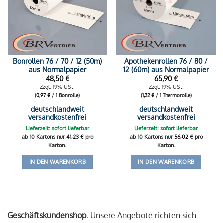
Bonrollen 76 / 70 / 12 (50m)
Apothekenrollen 76 / 80 /
aus Normalpapier
12 (60m) aus Normalpapier
48,50
€
65,90
€
Zzgl. 19% USt.
Zzgl. 19% USt.
(
0,97
€
/ 1 Bonrolle)
(
1,32
€
/ 1 Thermorolle)
deutschlandweit
deutschlandweit
versandkostenfrei
versandkostenfrei
Lieferzeit: sofort lieferbar
Lieferzeit: sofort lieferbar
ab 10 Kartons nur
41,23
€
pro
ab 10 Kartons nur
56,02
€
pro
Karton.
Karton.
IN DEN WARENKORB
IN DEN WARENKORB
Geschäftskundenshop.
Unsere Angebote richten sich