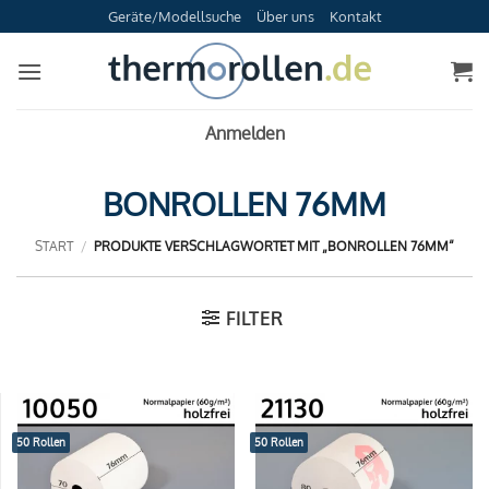
Zum
Geräte/Modellsuche
Über uns
Kontakt
Inhalt
springen
Anmelden
BONROLLEN 76MM
START
/
PRODUKTE VERSCHLAGWORTET MIT „BONROLLEN 76MM“
FILTER
50 Rollen
50 Rollen