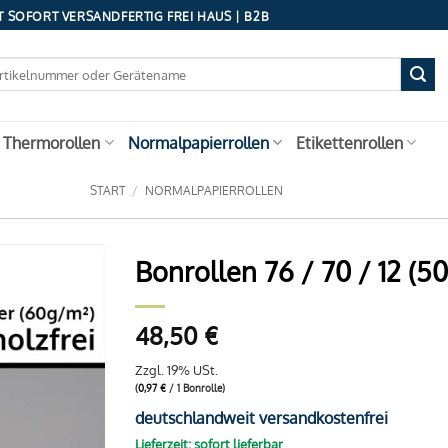
 SOFORT VERSANDFERTIG FREI HAUS | B2B
 Thermorollen
Normalpapierrollen
Etikettenrollen
START
/
NORMALPAPIERROLLEN
Bonrollen 76 / 70 / 12 (
48,50
€
Zzgl. 19% USt.
(
0,97
€
/ 1 Bonrolle)
deutschlandweit versandkostenfrei
Lieferzeit: sofort lieferbar