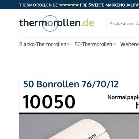
Zum
★★★★★
THERMOROLLEN.DE
PREISWERTE MARKENQUALITÄT
Inhalt
springen
Suchen
nach:
Blanko-Thermorollen
EC-Thermorollen
Weitere