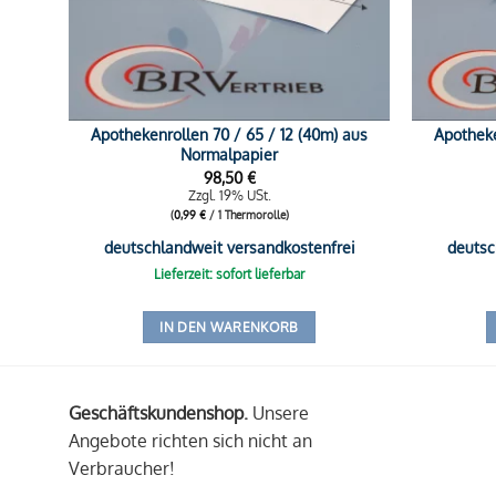
Apothekenrollen 70 / 65 / 12 (40m) aus
Apotheke
Normalpapier
98,50
€
Zzgl. 19% USt.
(
0,99
€
/ 1 Thermorolle)
deutschlandweit versandkostenfrei
deutsc
Lieferzeit: sofort lieferbar
IN DEN WARENKORB
Geschäftskundenshop.
Unsere
Angebote richten sich nicht an
Verbraucher!