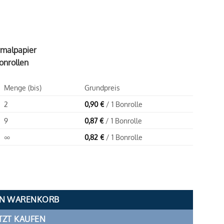
rmalpapier
onrollen
Menge (bis)
Grundpreis
2
0,90
€
/ 1 Bonrolle
9
0,87
€
/ 1 Bonrolle
∞
0,82
€
/ 1 Bonrolle
Menge
EN WARENKORB
TZT KAUFEN