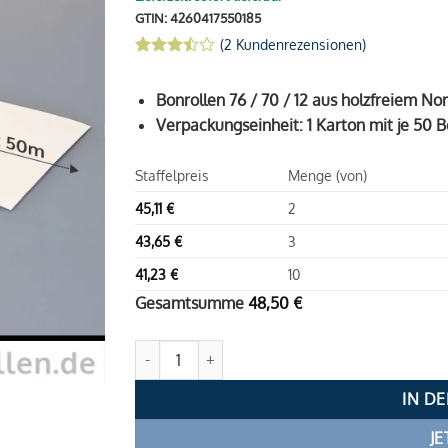
GTIN: 4260417550185
(
2
Kundenrezensionen)
Bewertet
2
3.5
mit
Bonrollen 76 / 70 / 12 aus holzfreiem No
von 5,
basierend
Verpackungseinheit: 1 Karton mit je 50 B
auf
Kundenbewertungen
Staffelpreis
Menge (von)
45,11
€
2
43,65
€
3
41,23
€
10
Gesamtsumme
48,50
€
Bonrollen 76 / 70 / 12 (50m) aus Normalpapier 
IN D
JE