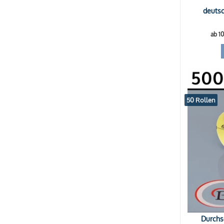
deutsc
ab 1
50 Rollen
Durchs