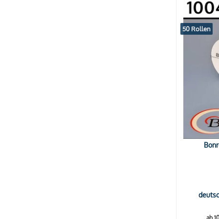
50 Rollen
Bonr
deutsc
ab 1