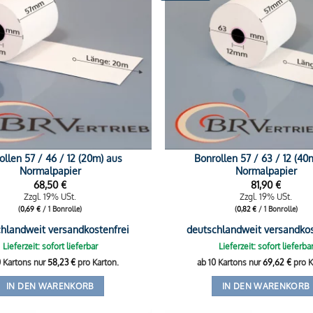
ollen 57 / 46 / 12 (20m) aus
Bonrollen 57 / 63 / 12 (40
Normalpapier
Normalpapier
68,50
€
81,90
€
Zzgl. 19% USt.
Zzgl. 19% USt.
(
0,69
€
/ 1 Bonrolle)
(
0,82
€
/ 1 Bonrolle)
hlandweit versandkostenfrei
deutschlandweit versandkos
Lieferzeit: sofort lieferbar
Lieferzeit: sofort lieferba
0 Kartons nur
58,23
€
pro Karton.
ab 10 Kartons nur
69,62
€
pro K
IN DEN WARENKORB
IN DEN WARENKORB