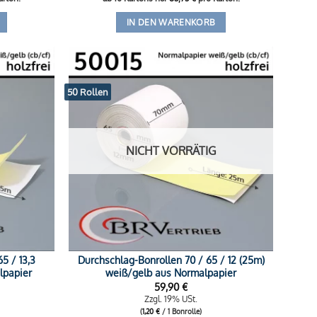
IN DEN WARENKORB
50 Rollen
NICHT VORRÄTIG
5 / 13,3
Durchschlag-Bonrollen 70 / 65 / 12 (25m)
lpapier
weiß/gelb aus Normalpapier
59,90
€
Zzgl. 19% USt.
(
1,20
€
/ 1 Bonrolle)