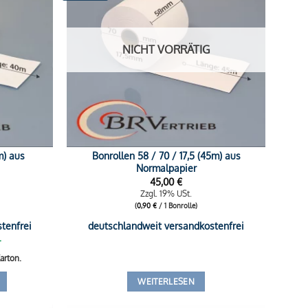
NICHT VORRÄTIG
m) aus
Bonrollen 58 / 70 / 17,5 (45m) aus
Normalpapier
45,00
€
Zzgl. 19% USt.
(
0,90
€
/ 1 Bonrolle)
tenfrei
deutschlandweit versandkostenfrei
r
arton.
WEITERLESEN