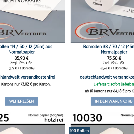
NICHT VORRÄTIG
llen 114 / 50 / 12 (25m) aus
Bonrollen 38 / 70 / 12 (45
Normalpapier
Normalpapier
85,90
€
75,50
€
Zzgl. 19% USt.
Zzgl. 19% USt.
(
1,72
€
/ 1 Bonrolle)
(
0,76
€
/ 1 Bonrolle)
hlandweit versandkostenfrei
deutschlandweit versandkos
0 Kartons nur
73,02
€
pro Karton.
Lieferzeit: sofort lieferba
ab 10 Kartons nur
64,18
€
pro K
WEITERLESEN
IN DEN WARENKORB
100 Rollen