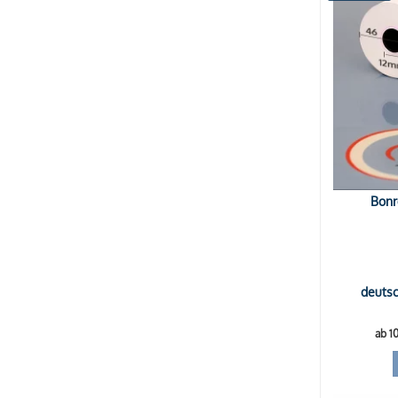
Länge: 60m
(3)
Auf Nachfrage
Ausverkauft
Bonr
deutsc
ab 1