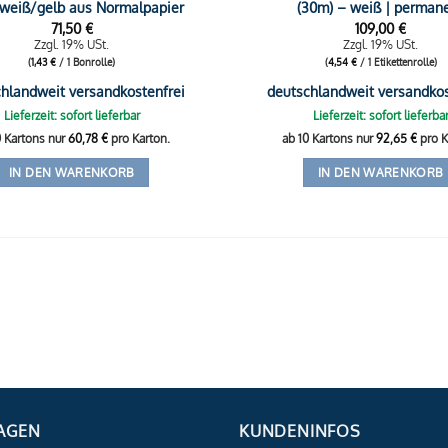
 weiß/gelb aus Normalpapier
(30m) – weiß | perman
71,50
€
109,00
€
Zzgl. 19% USt.
Zzgl. 19% USt.
(
1,43
€
/ 1 Bonrolle)
(
4,54
€
/ 1 Etikettenrolle)
hlandweit versandkostenfrei
deutschlandweit versandkos
Lieferzeit: sofort lieferbar
Lieferzeit: sofort lieferba
0 Kartons nur
60,78
€
pro Karton.
ab 10 Kartons nur
92,65
€
pro K
IN DEN WARENKORB
IN DEN WARENKORB
AGEN
KUNDENINFOS