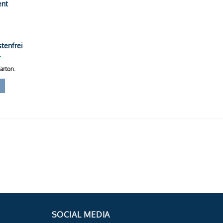
ent
tenfrei
r
arton.
SOCIAL MEDIA