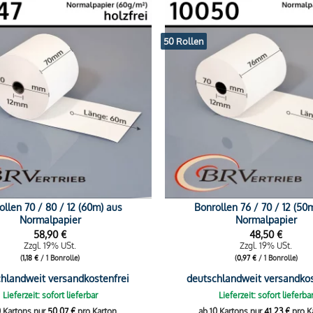
50 Rollen
ollen 70 / 80 / 12 (60m) aus
Bonrollen 76 / 70 / 12 (50
Normalpapier
Normalpapier
58,90
€
48,50
€
Zzgl. 19% USt.
Zzgl. 19% USt.
(
1,18
€
/ 1 Bonrolle)
(
0,97
€
/ 1 Bonrolle)
hlandweit versandkostenfrei
deutschlandweit versandkos
Lieferzeit: sofort lieferbar
Lieferzeit: sofort lieferba
0 Kartons nur
50,07
€
pro Karton.
ab 10 Kartons nur
41,23
€
pro K