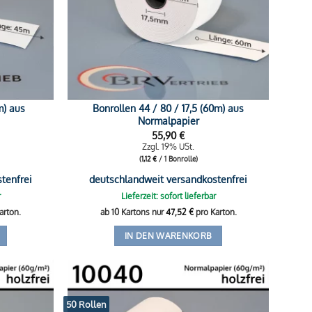
m) aus
Bonrollen 44 / 80 / 17,5 (60m) aus
Normalpapier
55,90
€
Zzgl. 19% USt.
(
1,12
€
/ 1 Bonrolle)
tenfrei
deutschlandweit versandkostenfrei
r
Lieferzeit: sofort lieferbar
arton.
ab 10 Kartons nur
47,52
€
pro Karton.
IN DEN WARENKORB
50 Rollen