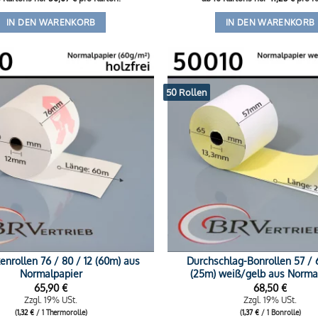
IN DEN WARENKORB
IN DEN WARENKORB
50 Rollen
nrollen 76 / 80 / 12 (60m) aus
Durchschlag-Bonrollen 57 / 6
Normalpapier
(25m) weiß/gelb aus Norma
65,90
€
68,50
€
Zzgl. 19% USt.
Zzgl. 19% USt.
(
1,32
€
/ 1 Thermorolle)
(
1,37
€
/ 1 Bonrolle)