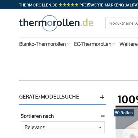
Zum
★★★★★
THERMOROLLEN.DE
PREISWERTE MARKENQUALITÄT
Inhalt
springen
Suchen
nach:
Blanko-Thermorollen
EC-Thermorollen
Weitere
+
GERÄTE/MODELLSUCHE
50 Rollen
Sortieren nach
Sort Products