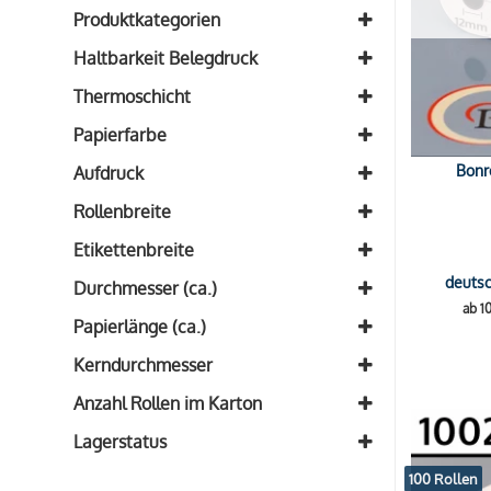
Produktkategorien
Alle Bonrollen aus Normalpapier
(13)
Haltbarkeit Belegdruck
Etikettenrollen
(1)
ca. 8 Jahre
(2)
Thermoschicht
Außenseite
(2)
Papierfarbe
Weiß
(11)
Bonro
Aufdruck
blanko
(12)
Rollenbreite
mit Apotheken-A
(2)
Breite: 38mm
(1)
Etikettenbreite
Breite: 44mm
(1)
Etikettenbreite: 76mm
deutsc
(1)
Durchmesser (ca.)
Breite: 57mm
(3)
ab 1
Durchmesser: 46mm
(1)
Breite: 58mm
(1)
Papierlänge (ca.)
Durchmesser: 50mm
(1)
Breite: 70mm
(3)
Länge: 20m
(1)
Kerndurchmesser
Durchmesser: 63mm
(1)
Breite: 76mm
(4)
Länge: 25m
(4)
Kern: 12mm
(9)
Durchmesser: 65mm
(4)
Anzahl Rollen im Karton
Breite: 114mm
(1)
Länge: 40m
(2)
Kern: 13mm
(2)
Durchmesser: 70mm
(3)
24 Rollen
(1)
Länge: 45m
(2)
Lagerstatus
Kern: 17.5mm
(2)
Durchmesser: 80mm
(4)
50 Rollen
(9)
Länge: 50m
(1)
Auf Lager
Kern: 25mm
(1)
100 Rollen
100 Rollen
(4)