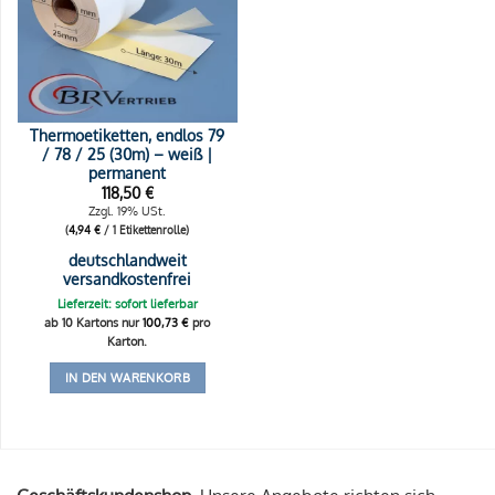
Thermoetiketten, endlos 79
/ 78 / 25 (30m) – weiß |
permanent
118,50
€
Zzgl. 19% USt.
(
4,94
€
/ 1 Etikettenrolle)
deutschlandweit
versandkostenfrei
Lieferzeit: sofort lieferbar
ab 10 Kartons nur
100,73
€
pro
Karton.
IN DEN WARENKORB