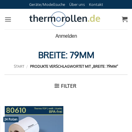
Zum
Geräte/Modellsuche
Über uns
Kontakt
Inhalt
springen
Anmelden
BREITE: 79MM
START
/
PRODUKTE VERSCHLAGWORTET MIT „BREITE: 79MM“
FILTER
24 Rollen