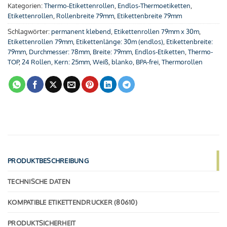
Kategorien:
Thermo-Etikettenrollen
,
Endlos-Thermoetiketten
,
Etikettenrollen
,
Rollenbreite 79mm
,
Etikettenbreite 79mm
Schlagwörter:
permanent klebend
,
Etikettenrollen 79mm x 30m
,
Etikettenrollen 79mm
,
Etikettenlänge: 30m (endlos)
,
Etikettenbreite:
79mm
,
Durchmesser: 78mm
,
Breite: 79mm
,
Endlos-Etiketten
,
Thermo-
TOP
,
24 Rollen
,
Kern: 25mm
,
Weiß
,
blanko
,
BPA-frei
,
Thermorollen
PRODUKTBESCHREIBUNG
TECHNISCHE DATEN
KOMPATIBLE ETIKETTENDRUCKER (80610)
PRODUKTSICHERHEIT