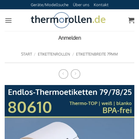
Zum
Geräte/Modellsuche
Über uns
Kontakt
Inhalt
springen
Anmelden
START
/
ETIKETTENROLLEN
/
ETIKETTENBREITE 79MM