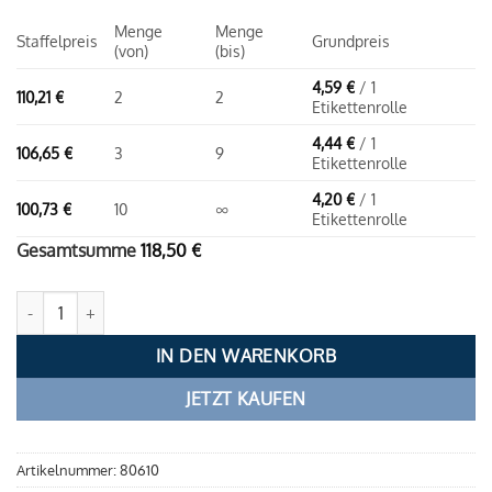
Menge
Menge
Staffelpreis
Grundpreis
(von)
(bis)
4,59
€
/ 1
110,21
€
2
2
Etikettenrolle
4,44
€
/ 1
106,65
€
3
9
Etikettenrolle
4,20
€
/ 1
100,73
€
10
∞
Etikettenrolle
Gesamtsumme
118,50
€
Thermoetiketten, endlos 79 / 78 / 25 (30m) - weiß | permanent Me
IN DEN WARENKORB
JETZT KAUFEN
Artikelnummer:
80610