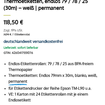
Thermoetiketten, endlos 79 / 78 / 25
(30m) – weiß | permanent
118,50
€
Zzgl. 19% USt.
(
4,94
€
/ 1 Etikettenrolle)
deutschlandweit versandkostenfrei
Lieferzeit: sofort lieferbar
GTIN: 4260417551076
Endlos-Etikettenrollen: 79 / 78 / 25 aus BPA-freiem
Thermopapier
Thermoetiketten: Endlos 79mm x 30m, blanko, weiß,
permanent
für Etikettendrucker der Reihe Epson TM-L90 u.a.
VE: 1 Karton mit 24 Etikettenrollen mit je einem
Endlosetikett