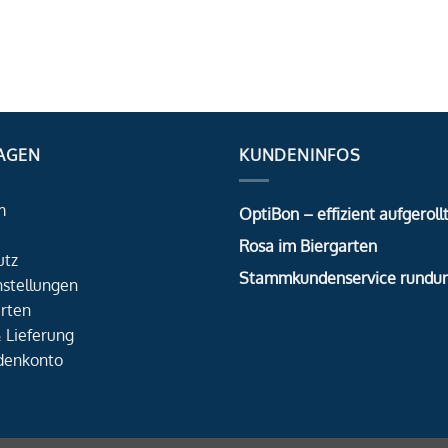
AGEN
KUNDENINFOS
m
OptiBon – effizient aufgerollt
Rosa im Biergarten
utz
Stammkundenservice rundu
nstellungen
rten
 Lieferung
denkonto