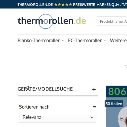
Zum
★★★★★
THERMOROLLEN.DE
PREISWERTE MARKENQUALITÄT
Inhalt
springen
Suchen
nach:
Blanko-Thermorollen
EC-Thermorollen
Weitere
+
GERÄTE/MODELLSUCHE
30 Rollen
Sortieren nach
Sort Products