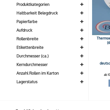
Produktkategorien
Etikettenrollen
(1)
Haltbarkeit Belegdruck
mindestens 10 Jahre (longlife)
(1)
Papierfarbe
Weiß
(1)
Aufdruck
blanko
(1)
Thermoet
Rollenbreite
(
Breite: 58mm
(1)
Etikettenbreite
Etikettenbreite: 58mm
(1)
Durchmesser (ca.)
Durchmesser: 95mm
deutsc
(1)
Kerndurchmesser
Kern: 40mm
(1)
Anzahl Rollen im Karton
ab 1
30 Rollen
(1)
Lagerstatus
Auf Lager
Auf Nachfrage
Ausverkauft