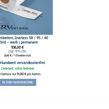
iketten, linerless 58 / 95 / 40
65m) – weiß | permanent
108,00
€
Zzgl. 19% USt.
(
3,60
€
/ 1 Etikettenrolle)
hlandweit versandkostenfrei
Lieferzeit: sofort lieferbar
0 Kartons nur
91,80
€
pro Karton.
IN DEN WARENKORB