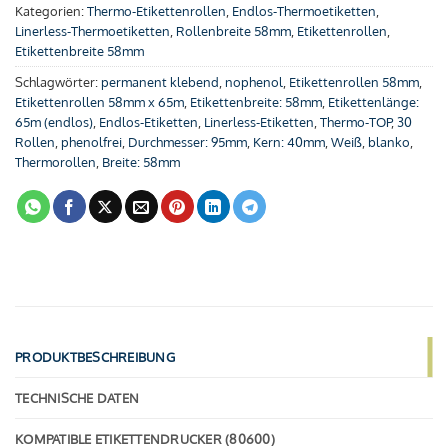
Kategorien:
Thermo-Etikettenrollen
,
Endlos-Thermoetiketten
,
Linerless-Thermoetiketten
,
Rollenbreite 58mm
,
Etikettenrollen
,
Etikettenbreite 58mm
Schlagwörter:
permanent klebend
,
nophenol
,
Etikettenrollen 58mm
,
Etikettenrollen 58mm x 65m
,
Etikettenbreite: 58mm
,
Etikettenlänge:
65m (endlos)
,
Endlos-Etiketten
,
Linerless-Etiketten
,
Thermo-TOP
,
30
Rollen
,
phenolfrei
,
Durchmesser: 95mm
,
Kern: 40mm
,
Weiß
,
blanko
,
Thermorollen
,
Breite: 58mm
PRODUKTBESCHREIBUNG
TECHNISCHE DATEN
KOMPATIBLE ETIKETTENDRUCKER (80600)