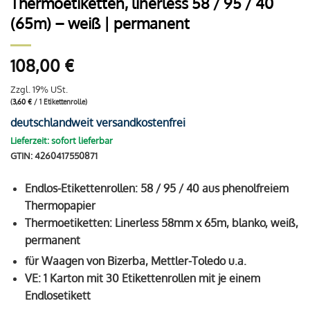
Thermoetiketten, linerless 58 / 95 / 40
(65m) – weiß | permanent
108,00
€
Zzgl. 19% USt.
(
3,60
€
/ 1 Etikettenrolle)
deutschlandweit versandkostenfrei
Lieferzeit: sofort lieferbar
GTIN: 4260417550871
Endlos-Etikettenrollen: 58 / 95 / 40 aus phenolfreiem
Thermopapier
Thermoetiketten: Linerless 58mm x 65m, blanko, weiß,
permanent
für Waagen von Bizerba, Mettler-Toledo u.a.
VE: 1 Karton mit 30 Etikettenrollen mit je einem
Endlosetikett