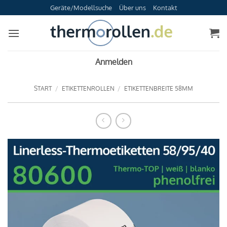
Zum
Geräte/Modellsuche
Über uns
Kontakt
Inhalt
springen
Anmelden
START
/
ETIKETTENROLLEN
/
ETIKETTENBREITE 58MM