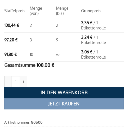
Menge
Menge
Staffelpreis
Grundpreis
(von)
(bis)
3,35
€
/ 1
100,44
€
2
2
Etikettenrolle
3,24
€
/ 1
97,20
€
3
9
Etikettenrolle
3,06
€
/ 1
91,80
€
10
∞
Etikettenrolle
Gesamtsumme
108,00
€
Thermoetiketten, linerless 58 / 95 / 40 (65m) - weiß | permanent 
IN DEN WARENKORB
JETZT KAUFEN
Artikelnummer:
80600