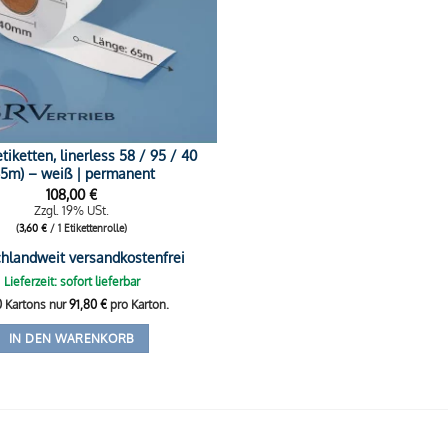
iketten, linerless 58 / 95 / 40
65m) – weiß | permanent
108,00
€
Zzgl. 19% USt.
(
3,60
€
/ 1 Etikettenrolle)
hlandweit versandkostenfrei
Lieferzeit: sofort lieferbar
0 Kartons nur
91,80
€
pro Karton.
IN DEN WARENKORB