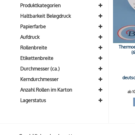
Produktkategorien
Etikettenrollen
(1)
Haltbarkeit Belegdruck
mindestens 10 Jahre (longlife)
(1)
Papierfarbe
Weiß
(1)
Aufdruck
blanko
(1)
Thermoet
Rollenbreite
(
Breite: 58mm
(1)
Etikettenbreite
Etikettenbreite: 58mm
(1)
Durchmesser (ca.)
Durchmesser: 95mm
deutsc
(1)
Kerndurchmesser
Kern: 40mm
(1)
Anzahl Rollen im Karton
ab 1
30 Rollen
(1)
Lagerstatus
Auf Lager
Auf Nachfrage
Ausverkauft