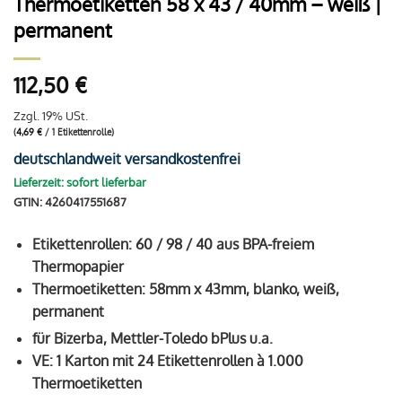
Thermoetiketten 58 x 43 / 40mm – weiß |
permanent
112,50
€
Zzgl. 19% USt.
(
4,69
€
/ 1 Etikettenrolle)
deutschlandweit versandkostenfrei
Lieferzeit: sofort lieferbar
GTIN: 4260417551687
Etikettenrollen: 60 / 98 / 40 aus BPA-freiem
Thermopapier
Thermoetiketten: 58mm x 43mm, blanko, weiß,
permanent
für Bizerba, Mettler-Toledo bPlus u.a.
VE: 1 Karton mit 24 Etikettenrollen à 1.000
Thermoetiketten