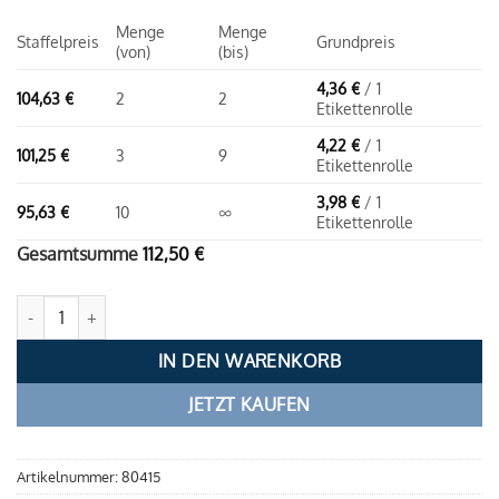
Menge
Menge
Staffelpreis
Grundpreis
(von)
(bis)
4,36
€
/ 1
104,63
€
2
2
Etikettenrolle
4,22
€
/ 1
101,25
€
3
9
Etikettenrolle
3,98
€
/ 1
95,63
€
10
∞
Etikettenrolle
Gesamtsumme
112,50
€
Thermoetiketten 58 x 43 / 40mm - weiß | permanent Menge
IN DEN WARENKORB
JETZT KAUFEN
Artikelnummer:
80415