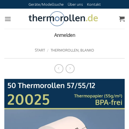
Zum
Geräte/Modellsuche
Über uns
Kontakt
Inhalt
springen
Anmelden
START
/
THERMOROLLEN, BLANKO