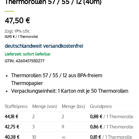
Thermorollen 57 / 55 / 12 (40m)
47,50
€
Zzgl. 19% USt.
(
0,95
€
/ 1 Thermorolle)
deutschlandweit versandkostenfrei
Lieferzeit: sofort lieferbar
GTIN: 4260417550277
Thermorollen 57 / 55 / 12 aus BPA-freiem
Thermopapier
Verpackungseinheit: 1 Karton mit je 50 Thermorollen
Staffelpreis
Menge (von)
Menge (bis)
Grundpreis
44,18
€
2
2
0,88
€
/ 1 Thermorolle
42,75
€
3
9
0,86
€
/ 1 Thermorolle
40,38
€
10
∞
0,81
€
/ 1 Thermorolle