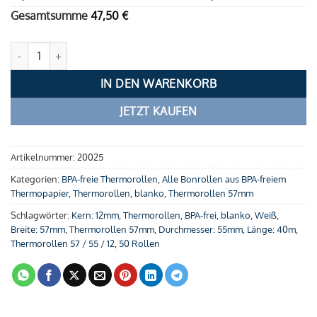
Gesamtsumme
47,50
€
Thermorollen 57 / 55 / 12 (40m) Menge
IN DEN WARENKORB
JETZT KAUFEN
Artikelnummer:
20025
Kategorien:
BPA-freie Thermorollen
,
Alle Bonrollen aus BPA-freiem
Thermopapier
,
Thermorollen, blanko
,
Thermorollen 57mm
Schlagwörter:
Kern: 12mm
,
Thermorollen
,
BPA-frei
,
blanko
,
Weiß
,
Breite: 57mm
,
Thermorollen 57mm
,
Durchmesser: 55mm
,
Länge: 40m
,
Thermorollen 57 / 55 / 12
,
50 Rollen